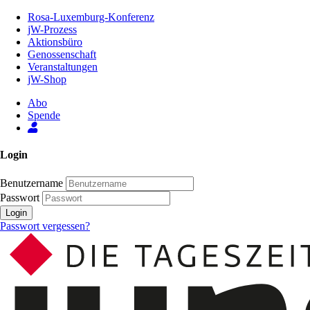
Zum
Rosa-Luxemburg-Konferenz
Inhalt
jW-Prozess
der
Aktionsbüro
Seite
Genossenschaft
Veranstaltungen
jW-Shop
Abo
Spende
Login
Benutzername
Passwort
Login
Passwort vergessen?