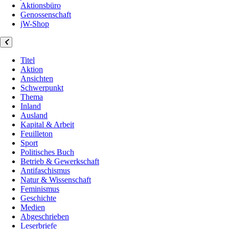
Aktionsbüro
Genossenschaft
jW-Shop
Titel
Aktion
Ansichten
Schwerpunkt
Thema
Inland
Ausland
Kapital & Arbeit
Feuilleton
Sport
Politisches Buch
Betrieb & Gewerkschaft
Antifaschismus
Natur & Wissenschaft
Feminismus
Geschichte
Medien
Abgeschrieben
Leserbriefe