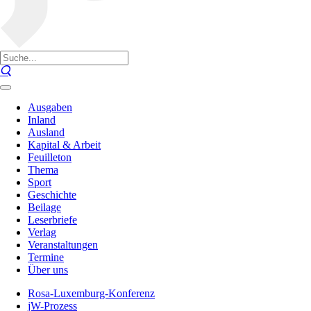
Ausgaben
Inland
Ausland
Kapital & Arbeit
Feuilleton
Thema
Sport
Geschichte
Beilage
Leserbriefe
Verlag
Veranstaltungen
Termine
Über uns
Rosa-Luxemburg-Konferenz
jW-Prozess