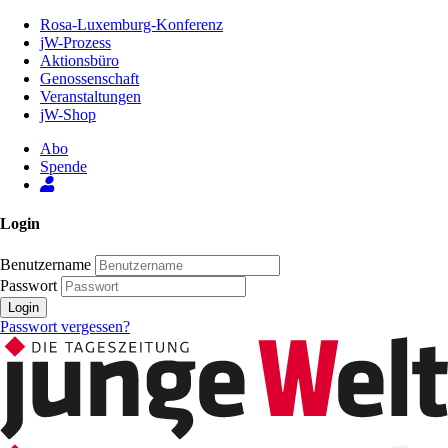
Zum
Rosa-Luxemburg-Konferenz
Inhalt
jW-Prozess
der
Aktionsbüro
Seite
Genossenschaft
Veranstaltungen
jW-Shop
Abo
Spende
Login
Benutzername
Passwort
Login
Passwort vergessen?