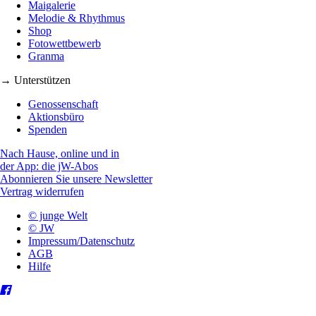
Maigalerie
Melodie & Rhythmus
Shop
Fotowettbewerb
Granma
→ Unterstützen
Genossenschaft
Aktionsbüro
Spenden
Nach Hause, online und in
der App: die jW-Abos
Abonnieren Sie unsere Newsletter
Vertrag widerrufen
© junge Welt
© JW
Impressum/Datenschutz
AGB
Hilfe