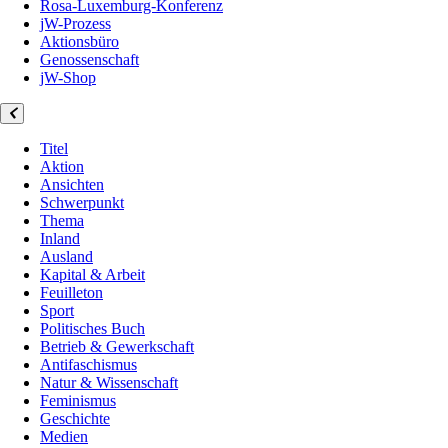
Rosa-Luxemburg-Konferenz
jW-Prozess
Aktionsbüro
Genossenschaft
jW-Shop
Titel
Aktion
Ansichten
Schwerpunkt
Thema
Inland
Ausland
Kapital & Arbeit
Feuilleton
Sport
Politisches Buch
Betrieb & Gewerkschaft
Antifaschismus
Natur & Wissenschaft
Feminismus
Geschichte
Medien