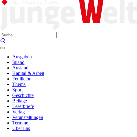
Ausgaben
Inland
Ausland
Kapital & Arbeit
Feuilleton
Thema
Sport
Geschichte
Beilage
Leserbriefe
Verlag
Veranstaltungen
Termine
Über uns