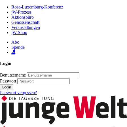
Zum
Rosa-Luxemburg-Konferenz
Inhalt
jW-Prozess
der
Aktionsbüro
Seite
Genossenschaft
Veranstaltungen
jW-Shop
Abo
Spende
Login
Benutzername
Passwort
Login
Passwort vergessen?