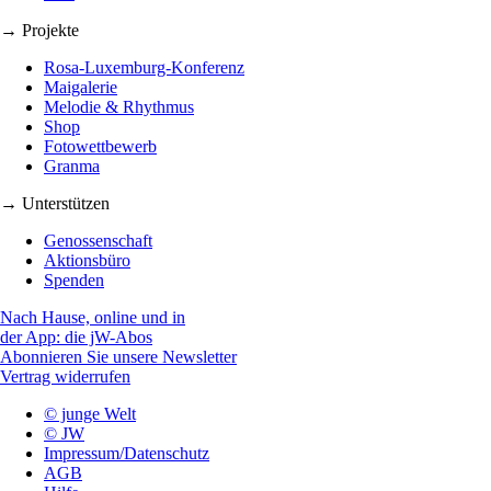
→ Projekte
Rosa-Luxemburg-Konferenz
Maigalerie
Melodie & Rhythmus
Shop
Fotowettbewerb
Granma
→ Unterstützen
Genossenschaft
Aktionsbüro
Spenden
Nach Hause, online und in
der App: die jW-Abos
Abonnieren Sie unsere Newsletter
Vertrag widerrufen
© junge Welt
© JW
Impressum/Datenschutz
AGB