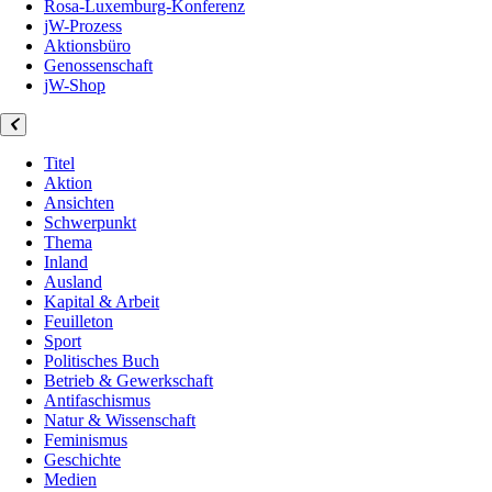
Rosa-Luxemburg-Konferenz
jW-Prozess
Aktionsbüro
Genossenschaft
jW-Shop
Titel
Aktion
Ansichten
Schwerpunkt
Thema
Inland
Ausland
Kapital & Arbeit
Feuilleton
Sport
Politisches Buch
Betrieb & Gewerkschaft
Antifaschismus
Natur & Wissenschaft
Feminismus
Geschichte
Medien