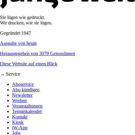
Sie lügen wie gedruckt.
Wir drucken, wie sie lügen.
Gegründet 1947
Ausgabe von heute
Herausgegeben von 3079 GenossInnen
Diese Website auf einen Blick
→ Service
Aboservice
Abo kündigen
Newsletter
Werben
Veranstaltungen
Terminkalender
Kontakt
Kiosk
jW-App
Jobs