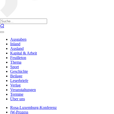
Ausgaben
Inland
Ausland
Kapital & Arbeit
Feuilleton
Thema
Sport
Geschichte
Beilage
Leserbriefe
Verlag
Veranstaltungen
Termine
Über uns
Rosa-Luxemburg-Konferenz
jW-Prozess