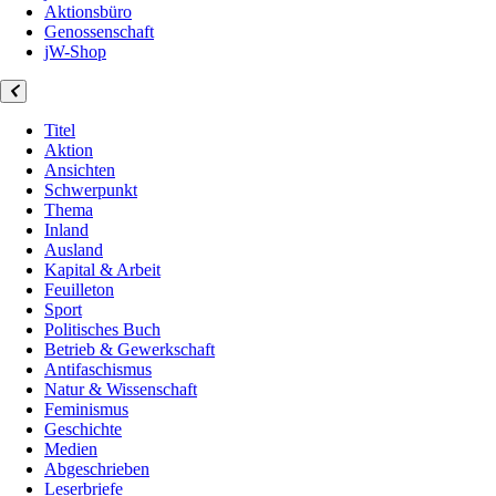
Aktionsbüro
Genossenschaft
jW-Shop
Titel
Aktion
Ansichten
Schwerpunkt
Thema
Inland
Ausland
Kapital & Arbeit
Feuilleton
Sport
Politisches Buch
Betrieb & Gewerkschaft
Antifaschismus
Natur & Wissenschaft
Feminismus
Geschichte
Medien
Abgeschrieben
Leserbriefe