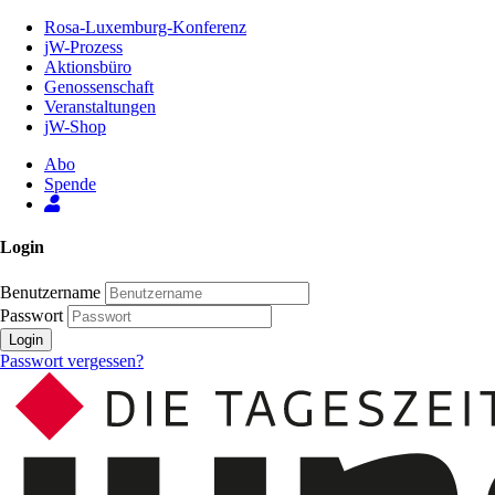
Zum
Rosa-Luxemburg-Konferenz
Inhalt
jW-Prozess
der
Aktionsbüro
Seite
Genossenschaft
Veranstaltungen
jW-Shop
Abo
Spende
Login
Benutzername
Passwort
Login
Passwort vergessen?