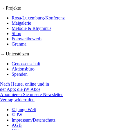
→ Projekte
Rosa-Luxemburg-Konferenz
Maigalerie
Melodie & Rhythmus
Shop
Fotowettbewerb
Granma
→ Unterstützen
Genossenschaft
Aktionsbüro
Spenden
Nach Hause, online und in
der App: die jW-Abos
Abonnieren Sie unsere Newsletter
Vertrag widerrufen
© junge Welt
© JW
Impressum/Datenschutz
AGB