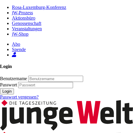
Zum
Rosa-Luxemburg-Konferenz
Inhalt
jW-Prozess
der
Aktionsbüro
Seite
Genossenschaft
Veranstaltungen
jW-Shop
Abo
Spende
Login
Benutzername
Passwort
Login
Passwort vergessen?