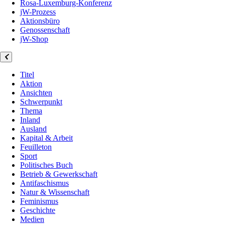
Rosa-Luxemburg-Konferenz
jW-Prozess
Aktionsbüro
Genossenschaft
jW-Shop
Titel
Aktion
Ansichten
Schwerpunkt
Thema
Inland
Ausland
Kapital & Arbeit
Feuilleton
Sport
Politisches Buch
Betrieb & Gewerkschaft
Antifaschismus
Natur & Wissenschaft
Feminismus
Geschichte
Medien