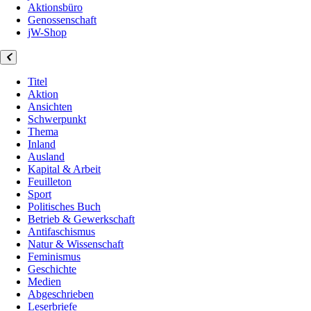
Aktionsbüro
Genossenschaft
jW-Shop
Titel
Aktion
Ansichten
Schwerpunkt
Thema
Inland
Ausland
Kapital & Arbeit
Feuilleton
Sport
Politisches Buch
Betrieb & Gewerkschaft
Antifaschismus
Natur & Wissenschaft
Feminismus
Geschichte
Medien
Abgeschrieben
Leserbriefe