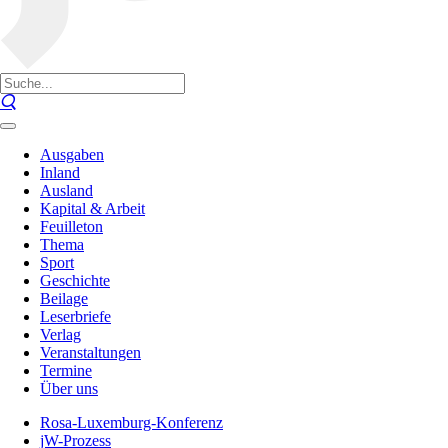
Ausgaben
Inland
Ausland
Kapital & Arbeit
Feuilleton
Thema
Sport
Geschichte
Beilage
Leserbriefe
Verlag
Veranstaltungen
Termine
Über uns
Rosa-Luxemburg-Konferenz
jW-Prozess