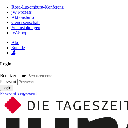
Zum
Rosa-Luxemburg-Konferenz
Inhalt
jW-Prozess
der
Aktionsbüro
Seite
Genossenschaft
Veranstaltungen
jW-Shop
Abo
Spende
Login
Benutzername
Passwort
Login
Passwort vergessen?