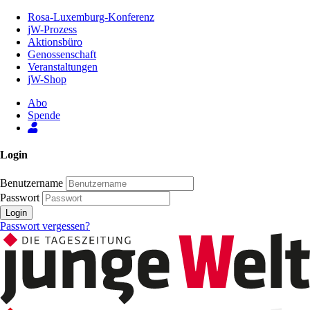
Zum
Rosa-Luxemburg-Konferenz
Inhalt
jW-Prozess
der
Aktionsbüro
Seite
Genossenschaft
Veranstaltungen
jW-Shop
Abo
Spende
Login
Benutzername
Passwort
Login
Passwort vergessen?