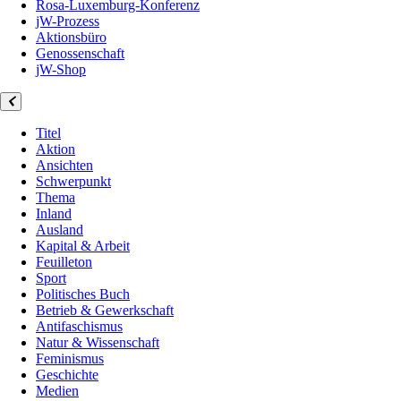
Rosa-Luxemburg-Konferenz
jW-Prozess
Aktionsbüro
Genossenschaft
jW-Shop
Titel
Aktion
Ansichten
Schwerpunkt
Thema
Inland
Ausland
Kapital & Arbeit
Feuilleton
Sport
Politisches Buch
Betrieb & Gewerkschaft
Antifaschismus
Natur & Wissenschaft
Feminismus
Geschichte
Medien