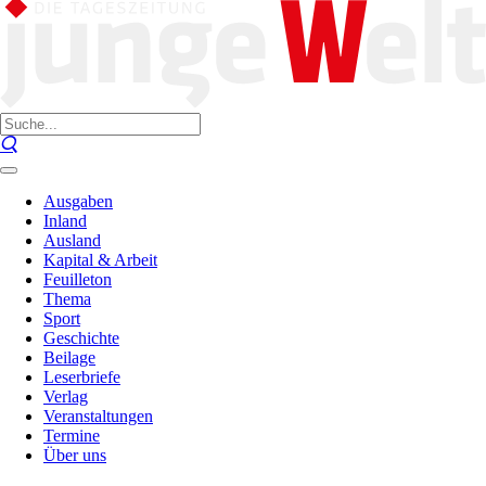
Ausgaben
Inland
Ausland
Kapital & Arbeit
Feuilleton
Thema
Sport
Geschichte
Beilage
Leserbriefe
Verlag
Veranstaltungen
Termine
Über uns