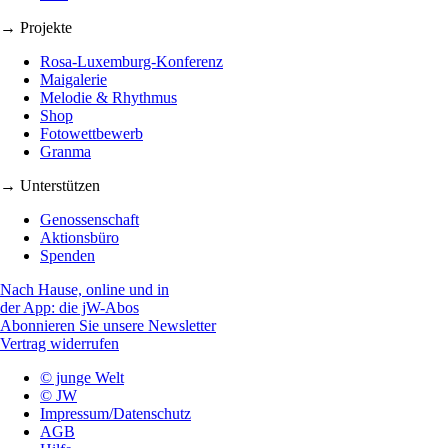
→ Projekte
Rosa-Luxemburg-Konferenz
Maigalerie
Melodie & Rhythmus
Shop
Fotowettbewerb
Granma
→ Unterstützen
Genossenschaft
Aktionsbüro
Spenden
Nach Hause, online und in
der App: die jW-Abos
Abonnieren Sie unsere Newsletter
Vertrag widerrufen
© junge Welt
© JW
Impressum/Datenschutz
AGB