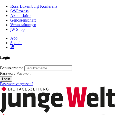
Zum
Rosa-Luxemburg-Konferenz
Inhalt
jW-Prozess
der
Aktionsbüro
Seite
Genossenschaft
Veranstaltungen
jW-Shop
Abo
Spende
Login
Benutzername
Passwort
Login
Passwort vergessen?