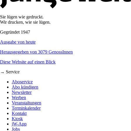
Sie lügen wie gedruckt.
Wir drucken, wie sie lügen.
Gegründet 1947
Ausgabe von heute
Herausgegeben von 3079 GenossInnen
Diese Website auf einen Blick
→ Service
Aboservice
Abo kündigen
Newsletter
Werben
Veranstaltungen
Terminkalender
Kontakt
Kiosk
jW-App
Jobs