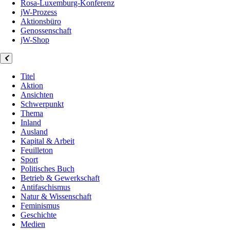
Rosa-Luxemburg-Konferenz
jW-Prozess
Aktionsbüro
Genossenschaft
jW-Shop
Titel
Aktion
Ansichten
Schwerpunkt
Thema
Inland
Ausland
Kapital & Arbeit
Feuilleton
Sport
Politisches Buch
Betrieb & Gewerkschaft
Antifaschismus
Natur & Wissenschaft
Feminismus
Geschichte
Medien