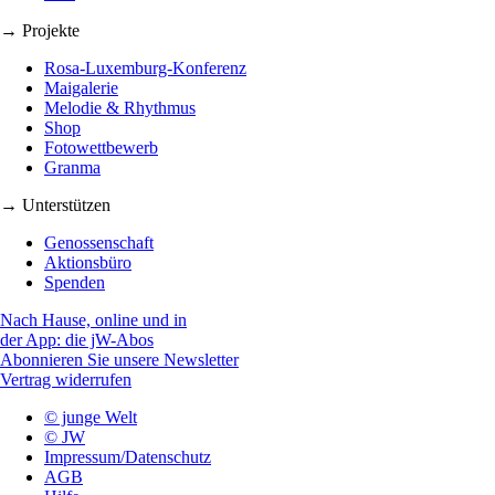
→ Projekte
Rosa-Luxemburg-Konferenz
Maigalerie
Melodie & Rhythmus
Shop
Fotowettbewerb
Granma
→ Unterstützen
Genossenschaft
Aktionsbüro
Spenden
Nach Hause, online und in
der App: die jW-Abos
Abonnieren Sie unsere Newsletter
Vertrag widerrufen
© junge Welt
© JW
Impressum/Datenschutz
AGB