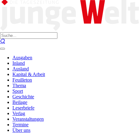
Ausgaben
Inland
Ausland
Kapital & Arbeit
Feuilleton
Thema
Sport
Geschichte
Beilage
Leserbriefe
Verlag
Veranstaltungen
Termine
Über uns