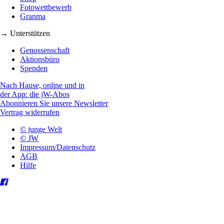
Fotowettbewerb
Granma
→ Unterstützen
Genossenschaft
Aktionsbüro
Spenden
Nach Hause, online und in
der App: die jW-Abos
Abonnieren Sie unsere Newsletter
Vertrag widerrufen
© junge Welt
© JW
Impressum/Datenschutz
AGB
Hilfe