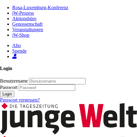
Zum
Rosa-Luxemburg-Konferenz
Inhalt
jW-Prozess
der
Aktionsbüro
Seite
Genossenschaft
Veranstaltungen
jW-Shop
Abo
Spende
Login
Benutzername
Passwort
Login
Passwort vergessen?