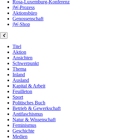
Rosa-Luxemburg-Konferenz
jW-Prozess
Aktionsbüro
Genossenschaft
jW-Shop
Titel
Aktion
Ansichten
Schwerpunkt
Thema
Inland
Ausland
Kapital & Arbeit
Feuilleton
Sport
Politisches Buch
Betrieb & Gewerkschaft
Antifaschismus
Natur & Wissenschaft
Feminismus
Geschichte
Medien