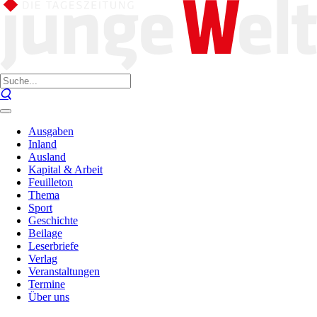
Ausgaben
Inland
Ausland
Kapital & Arbeit
Feuilleton
Thema
Sport
Geschichte
Beilage
Leserbriefe
Verlag
Veranstaltungen
Termine
Über uns