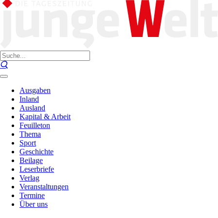
Ausgaben
Inland
Ausland
Kapital & Arbeit
Feuilleton
Thema
Sport
Geschichte
Beilage
Leserbriefe
Verlag
Veranstaltungen
Termine
Über uns