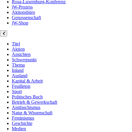
Rosa-Luxemburg-Konferenz
jW-Prozess
Aktionsbüro
Genossenschaft
jW-Shop
Titel
Aktion
Ansichten
Schwerpunkt
Thema
Inland
Ausland
Kapital & Arbeit
Feuilleton
Sport
Politisches Buch
Betrieb & Gewerkschaft
Antifaschismus
Natur & Wissenschaft
Feminismus
Geschichte
Medien