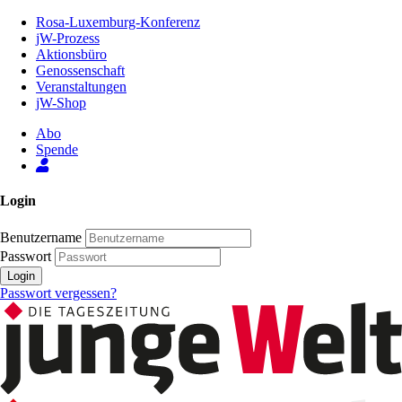
Zum
Rosa-Luxemburg-Konferenz
Inhalt
jW-Prozess
der
Aktionsbüro
Seite
Genossenschaft
Veranstaltungen
jW-Shop
Abo
Spende
Login
Benutzername
Passwort
Login
Passwort vergessen?