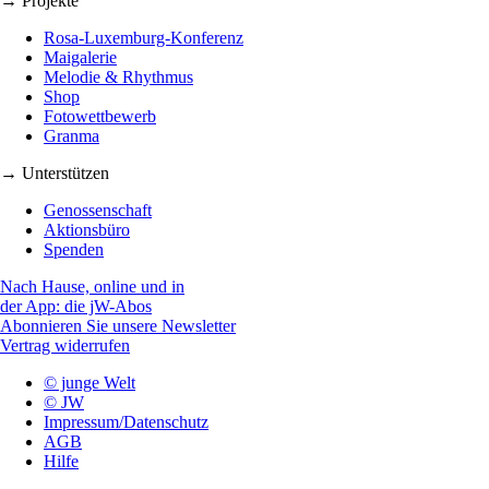
→ Projekte
Rosa-Luxemburg-Konferenz
Maigalerie
Melodie & Rhythmus
Shop
Fotowettbewerb
Granma
→ Unterstützen
Genossenschaft
Aktionsbüro
Spenden
Nach Hause, online und in
der App: die jW-Abos
Abonnieren Sie unsere Newsletter
Vertrag widerrufen
© junge Welt
© JW
Impressum/Datenschutz
AGB
Hilfe