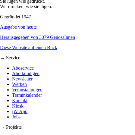
Sie lügen wie gedruckt.
Wir drucken, wie sie lügen.
Gegründet 1947
Ausgabe von heute
Herausgegeben von 3079 GenossInnen
Diese Website auf einen Blick
→ Service
Aboservice
Abo kündigen
Newsletter
Werben
Veranstaltungen
Terminkalender
Kontakt
Kiosk
jW-App
Jobs
→ Projekte