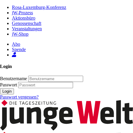
Zum
Rosa-Luxemburg-Konferenz
Inhalt
jW-Prozess
der
Aktionsbüro
Seite
Genossenschaft
Veranstaltungen
jW-Shop
Abo
Spende
Login
Benutzername
Passwort
Login
Passwort vergessen?