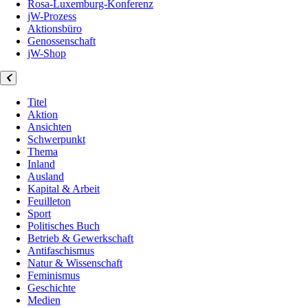
Rosa-Luxemburg-Konferenz
jW-Prozess
Aktionsbüro
Genossenschaft
jW-Shop
Titel
Aktion
Ansichten
Schwerpunkt
Thema
Inland
Ausland
Kapital & Arbeit
Feuilleton
Sport
Politisches Buch
Betrieb & Gewerkschaft
Antifaschismus
Natur & Wissenschaft
Feminismus
Geschichte
Medien