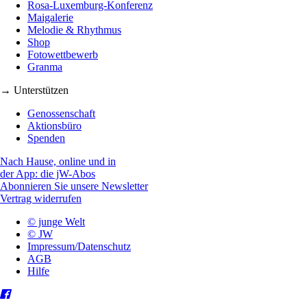
Rosa-Luxemburg-Konferenz
Maigalerie
Melodie & Rhythmus
Shop
Fotowettbewerb
Granma
→ Unterstützen
Genossenschaft
Aktionsbüro
Spenden
Nach Hause, online und in
der App: die jW-Abos
Abonnieren Sie unsere Newsletter
Vertrag widerrufen
© junge Welt
© JW
Impressum/Datenschutz
AGB
Hilfe