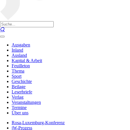
Ausgaben
Inland
Ausland
Kapital & Arbeit
Feuilleton
Thema
Sport
Geschichte
Beilage
Leserbriefe
Verlag
Veranstaltungen
Termine
Über uns
Rosa-Luxemburg-Konferenz
jW-Prozess