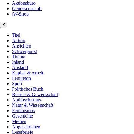
Aktionsbüro
Genossenschaft
jW-Shop
Titel
Aktion
Ansichten
Schwerpunkt
Thema
Inland
Ausland
Kapital & Arbeit
Feuilleton
Sport
Politisches Buch
Betrieb & Gewerkschaft
Antifaschismus
Natur & Wissenschaft
Feminismus
Geschichte
Medien
Abgeschrieben
Leserbriefe