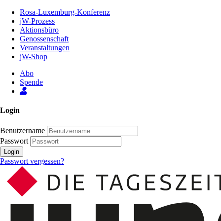
Zum
Rosa-Luxemburg-Konferenz
Inhalt
jW-Prozess
der
Aktionsbüro
Seite
Genossenschaft
Veranstaltungen
jW-Shop
Abo
Spende
Login
Benutzername
Passwort
Login
Passwort vergessen?