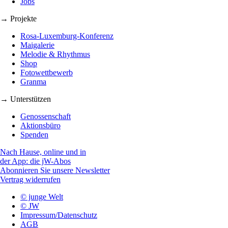
Jobs
→ Projekte
Rosa-Luxemburg-Konferenz
Maigalerie
Melodie & Rhythmus
Shop
Fotowettbewerb
Granma
→ Unterstützen
Genossenschaft
Aktionsbüro
Spenden
Nach Hause, online und in
der App: die jW-Abos
Abonnieren Sie unsere Newsletter
Vertrag widerrufen
© junge Welt
© JW
Impressum/Datenschutz
AGB