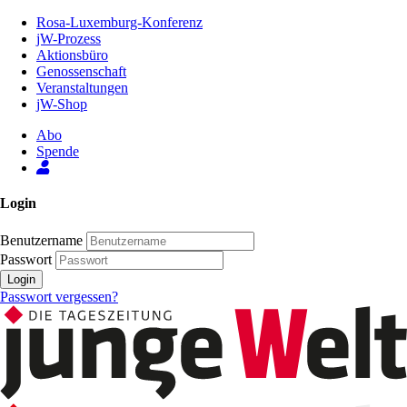
Zum
Rosa-Luxemburg-Konferenz
Inhalt
jW-Prozess
der
Aktionsbüro
Seite
Genossenschaft
Veranstaltungen
jW-Shop
Abo
Spende
Login
Benutzername
Passwort
Login
Passwort vergessen?