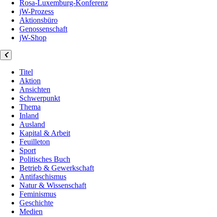
Rosa-Luxemburg-Konferenz
jW-Prozess
Aktionsbüro
Genossenschaft
jW-Shop
Titel
Aktion
Ansichten
Schwerpunkt
Thema
Inland
Ausland
Kapital & Arbeit
Feuilleton
Sport
Politisches Buch
Betrieb & Gewerkschaft
Antifaschismus
Natur & Wissenschaft
Feminismus
Geschichte
Medien