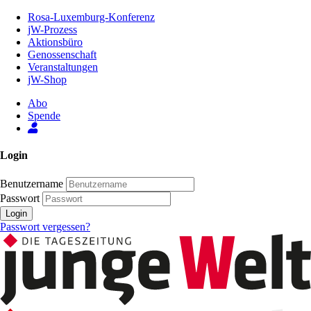
Zum
Rosa-Luxemburg-Konferenz
Inhalt
jW-Prozess
der
Aktionsbüro
Seite
Genossenschaft
Veranstaltungen
jW-Shop
Abo
Spende
Login
Benutzername
Passwort
Login
Passwort vergessen?