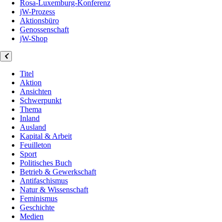
Rosa-Luxemburg-Konferenz
jW-Prozess
Aktionsbüro
Genossenschaft
jW-Shop
Titel
Aktion
Ansichten
Schwerpunkt
Thema
Inland
Ausland
Kapital & Arbeit
Feuilleton
Sport
Politisches Buch
Betrieb & Gewerkschaft
Antifaschismus
Natur & Wissenschaft
Feminismus
Geschichte
Medien