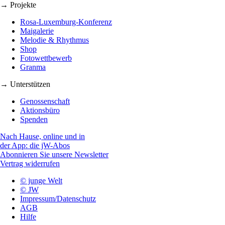
→ Projekte
Rosa-Luxemburg-Konferenz
Maigalerie
Melodie & Rhythmus
Shop
Fotowettbewerb
Granma
→ Unterstützen
Genossenschaft
Aktionsbüro
Spenden
Nach Hause, online und in
der App: die jW-Abos
Abonnieren Sie unsere Newsletter
Vertrag widerrufen
© junge Welt
© JW
Impressum/Datenschutz
AGB
Hilfe