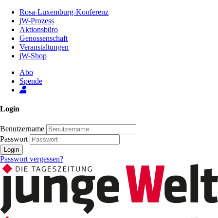
Zum
Rosa-Luxemburg-Konferenz
Inhalt
jW-Prozess
der
Aktionsbüro
Seite
Genossenschaft
Veranstaltungen
jW-Shop
Abo
Spende
Login
Benutzername
Passwort
Login
Passwort vergessen?