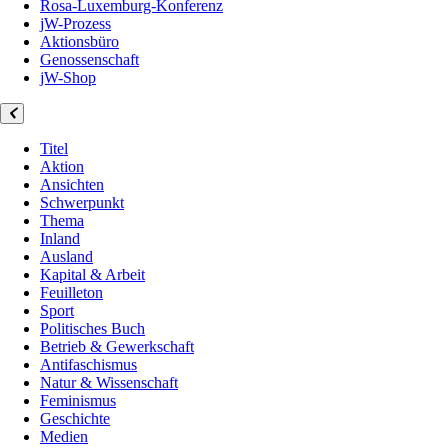
Rosa-Luxemburg-Konferenz
jW-Prozess
Aktionsbüro
Genossenschaft
jW-Shop
Titel
Aktion
Ansichten
Schwerpunkt
Thema
Inland
Ausland
Kapital & Arbeit
Feuilleton
Sport
Politisches Buch
Betrieb & Gewerkschaft
Antifaschismus
Natur & Wissenschaft
Feminismus
Geschichte
Medien