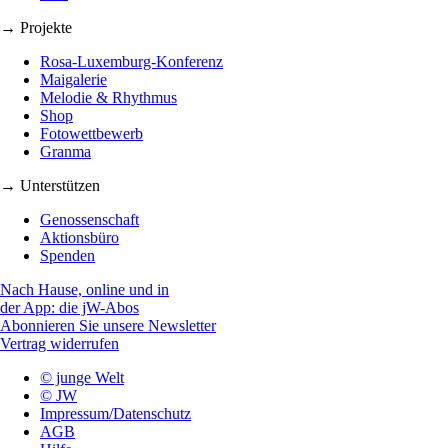
→ Projekte
Rosa-Luxemburg-Konferenz
Maigalerie
Melodie & Rhythmus
Shop
Fotowettbewerb
Granma
→ Unterstützen
Genossenschaft
Aktionsbüro
Spenden
Nach Hause, online und in
der App: die jW-Abos
Abonnieren Sie unsere Newsletter
Vertrag widerrufen
© junge Welt
© JW
Impressum/Datenschutz
AGB