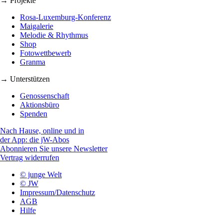
→ Projekte
Rosa-Luxemburg-Konferenz
Maigalerie
Melodie & Rhythmus
Shop
Fotowettbewerb
Granma
→ Unterstützen
Genossenschaft
Aktionsbüro
Spenden
Nach Hause, online und in
der App: die jW-Abos
Abonnieren Sie unsere Newsletter
Vertrag widerrufen
© junge Welt
© JW
Impressum/Datenschutz
AGB
Hilfe