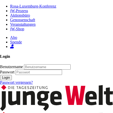
Zum
Rosa-Luxemburg-Konferenz
Inhalt
jW-Prozess
der
Aktionsbüro
Seite
Genossenschaft
Veranstaltungen
jW-Shop
Abo
Spende
Login
Benutzername
Passwort
Login
Passwort vergessen?