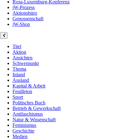
Rosa-Luxemburg-Konferenz
jW-Prozess
Aktionsbüro
Genossenschaft
jW-Shop
Titel
Aktion
Ansichten
Schwerpunkt
Thema
Inland
Ausland
Kapital & Arbeit
Feuilleton
Sport
Politisches Buch
Betrieb & Gewerkschaft
Antifaschismus
Natur & Wissenschaft
Feminismus
Geschichte
Medien