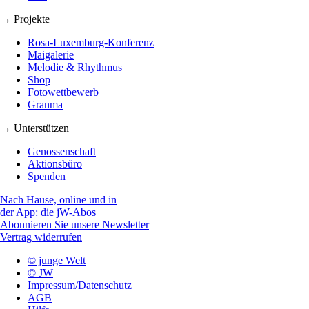
→ Projekte
Rosa-Luxemburg-Konferenz
Maigalerie
Melodie & Rhythmus
Shop
Fotowettbewerb
Granma
→ Unterstützen
Genossenschaft
Aktionsbüro
Spenden
Nach Hause, online und in
der App: die jW-Abos
Abonnieren Sie unsere Newsletter
Vertrag widerrufen
© junge Welt
© JW
Impressum/Datenschutz
AGB