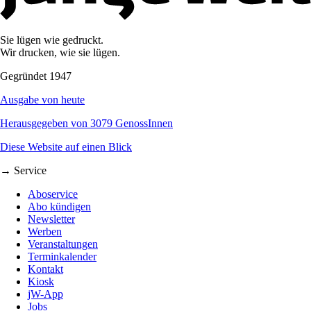
Sie lügen wie gedruckt.
Wir drucken, wie sie lügen.
Gegründet 1947
Ausgabe von heute
Herausgegeben von 3079 GenossInnen
Diese Website auf einen Blick
→ Service
Aboservice
Abo kündigen
Newsletter
Werben
Veranstaltungen
Terminkalender
Kontakt
Kiosk
jW-App
Jobs