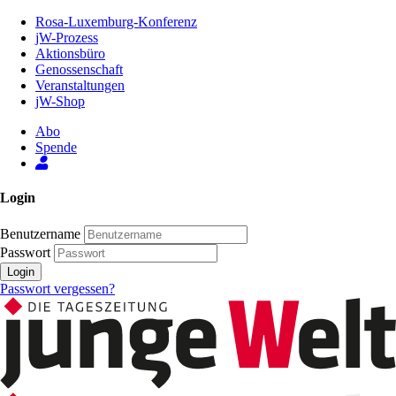
Zum
Rosa-Luxemburg-Konferenz
Inhalt
jW-Prozess
der
Aktionsbüro
Seite
Genossenschaft
Veranstaltungen
jW-Shop
Abo
Spende
Login
Benutzername
Passwort
Login
Passwort vergessen?