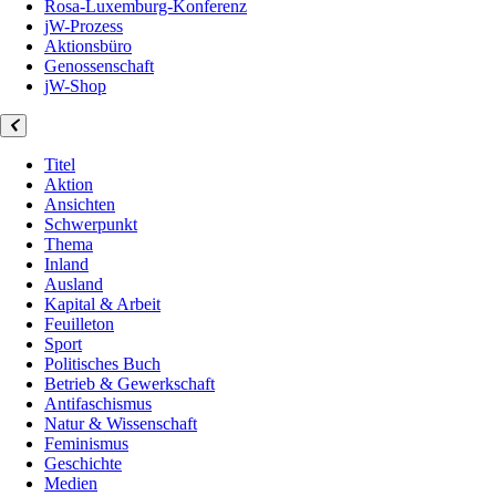
Rosa-Luxemburg-Konferenz
jW-Prozess
Aktionsbüro
Genossenschaft
jW-Shop
Titel
Aktion
Ansichten
Schwerpunkt
Thema
Inland
Ausland
Kapital & Arbeit
Feuilleton
Sport
Politisches Buch
Betrieb & Gewerkschaft
Antifaschismus
Natur & Wissenschaft
Feminismus
Geschichte
Medien