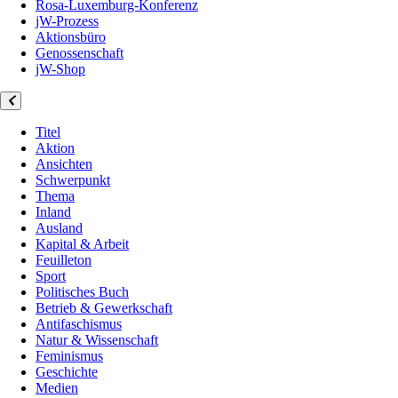
Rosa-Luxemburg-Konferenz
jW-Prozess
Aktionsbüro
Genossenschaft
jW-Shop
Titel
Aktion
Ansichten
Schwerpunkt
Thema
Inland
Ausland
Kapital & Arbeit
Feuilleton
Sport
Politisches Buch
Betrieb & Gewerkschaft
Antifaschismus
Natur & Wissenschaft
Feminismus
Geschichte
Medien