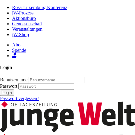
Zum
Rosa-Luxemburg-Konferenz
Inhalt
jW-Prozess
der
Aktionsbüro
Seite
Genossenschaft
Veranstaltungen
jW-Shop
Abo
Spende
Login
Benutzername
Passwort
Login
Passwort vergessen?