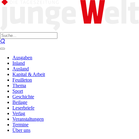
Ausgaben
Inland
Ausland
Kapital & Arbeit
Feuilleton
Thema
Sport
Geschichte
Beilage
Leserbriefe
Verlag
Veranstaltungen
Termine
Über uns