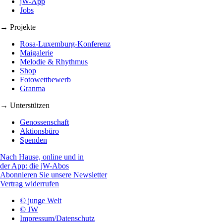
jW-App
Jobs
→ Projekte
Rosa-Luxemburg-Konferenz
Maigalerie
Melodie & Rhythmus
Shop
Fotowettbewerb
Granma
→ Unterstützen
Genossenschaft
Aktionsbüro
Spenden
Nach Hause, online und in
der App: die jW-Abos
Abonnieren Sie unsere Newsletter
Vertrag widerrufen
© junge Welt
© JW
Impressum/Datenschutz