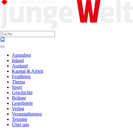
Ausgaben
Inland
Ausland
Kapital & Arbeit
Feuilleton
Thema
Sport
Geschichte
Beilage
Leserbriefe
Verlag
Veranstaltungen
Termine
Über uns