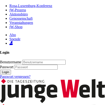
Zum
Rosa-Luxemburg-Konferenz
Inhalt
jW-Prozess
der
Aktionsbüro
Seite
Genossenschaft
Veranstaltungen
jW-Shop
Abo
Spende
Login
Benutzername
Passwort
Login
Passwort vergessen?