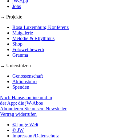
jW-App
Jobs
→ Projekte
Rosa-Luxemburg-Konferenz
Maigalerie
Melodie & Rhythmus
Shop
Fotowettbewerb
Granma
→ Unterstützen
Genossenschaft
Aktionsbüro
Spenden
Nach Hause, online und in
der App: die jW-Abos
Abonnieren Sie unsere Newsletter
Vertrag widerrufen
© junge Welt
© JW
Impressum/Datenschutz