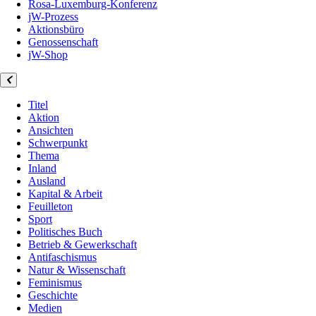
Rosa-Luxemburg-Konferenz
jW-Prozess
Aktionsbüro
Genossenschaft
jW-Shop
Titel
Aktion
Ansichten
Schwerpunkt
Thema
Inland
Ausland
Kapital & Arbeit
Feuilleton
Sport
Politisches Buch
Betrieb & Gewerkschaft
Antifaschismus
Natur & Wissenschaft
Feminismus
Geschichte
Medien