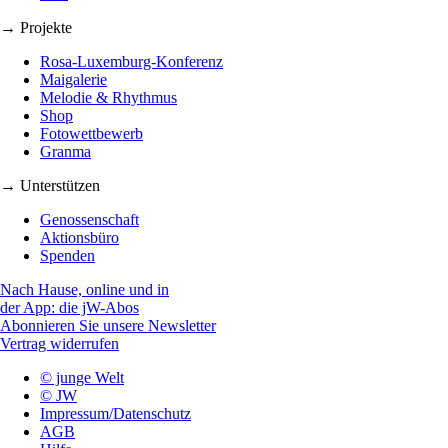
→ Projekte
Rosa-Luxemburg-Konferenz
Maigalerie
Melodie & Rhythmus
Shop
Fotowettbewerb
Granma
→ Unterstützen
Genossenschaft
Aktionsbüro
Spenden
Nach Hause, online und in
der App: die jW-Abos
Abonnieren Sie unsere Newsletter
Vertrag widerrufen
© junge Welt
© JW
Impressum/Datenschutz
AGB