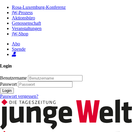
Zum
Rosa-Luxemburg-Konferenz
Inhalt
jW-Prozess
der
Aktionsbüro
Seite
Genossenschaft
Veranstaltungen
jW-Shop
Abo
Spende
Login
Benutzername
Passwort
Login
Passwort vergessen?