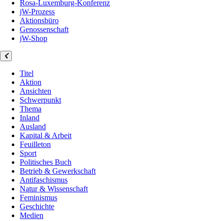
Rosa-Luxemburg-Konferenz
jW-Prozess
Aktionsbüro
Genossenschaft
jW-Shop
Titel
Aktion
Ansichten
Schwerpunkt
Thema
Inland
Ausland
Kapital & Arbeit
Feuilleton
Sport
Politisches Buch
Betrieb & Gewerkschaft
Antifaschismus
Natur & Wissenschaft
Feminismus
Geschichte
Medien