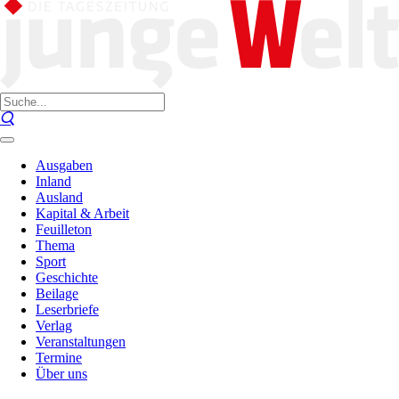
Ausgaben
Inland
Ausland
Kapital & Arbeit
Feuilleton
Thema
Sport
Geschichte
Beilage
Leserbriefe
Verlag
Veranstaltungen
Termine
Über uns