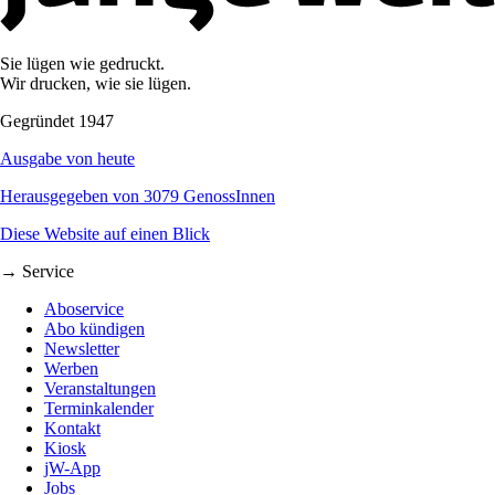
Sie lügen wie gedruckt.
Wir drucken, wie sie lügen.
Gegründet 1947
Ausgabe von heute
Herausgegeben von 3079 GenossInnen
Diese Website auf einen Blick
→ Service
Aboservice
Abo kündigen
Newsletter
Werben
Veranstaltungen
Terminkalender
Kontakt
Kiosk
jW-App
Jobs