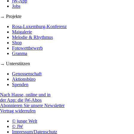
jW-App
Jobs
→ Projekte
Rosa-Luxemburg-Konferenz
Maigalerie
Melodie & Rhythmus
Shop
Fotowettbewerb
Granma
→ Unterstützen
Genossenschaft
Aktionsbüro
Spenden
Nach Hause, online und in
der App: die jW-Abos
Abonnieren Sie unsere Newsletter
Vertrag widerrufen
© junge Welt
© JW
Impressum/Datenschutz