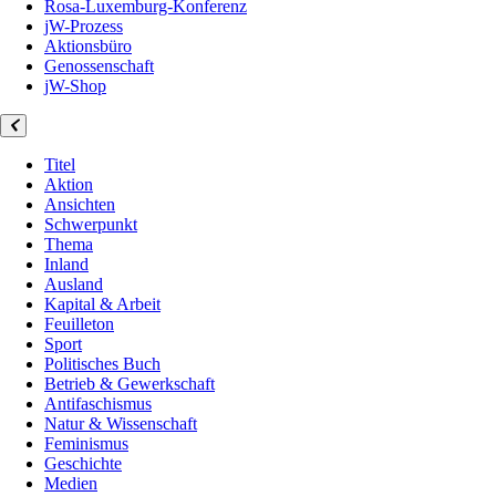
Rosa-Luxemburg-Konferenz
jW-Prozess
Aktionsbüro
Genossenschaft
jW-Shop
Titel
Aktion
Ansichten
Schwerpunkt
Thema
Inland
Ausland
Kapital & Arbeit
Feuilleton
Sport
Politisches Buch
Betrieb & Gewerkschaft
Antifaschismus
Natur & Wissenschaft
Feminismus
Geschichte
Medien