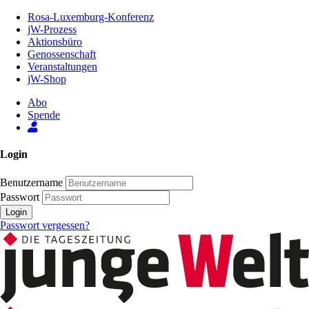
Zum
Rosa-Luxemburg-Konferenz
Inhalt
jW-Prozess
der
Aktionsbüro
Seite
Genossenschaft
Veranstaltungen
jW-Shop
Abo
Spende
Login
Benutzername
Passwort
Login
Passwort vergessen?