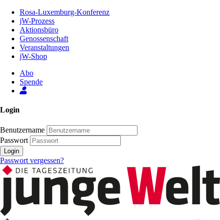
Zum
Rosa-Luxemburg-Konferenz
Inhalt
jW-Prozess
der
Aktionsbüro
Seite
Genossenschaft
Veranstaltungen
jW-Shop
Abo
Spende
Login
Benutzername
Passwort
Login
Passwort vergessen?