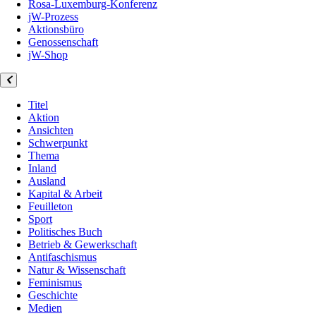
Rosa-Luxemburg-Konferenz
jW-Prozess
Aktionsbüro
Genossenschaft
jW-Shop
Titel
Aktion
Ansichten
Schwerpunkt
Thema
Inland
Ausland
Kapital & Arbeit
Feuilleton
Sport
Politisches Buch
Betrieb & Gewerkschaft
Antifaschismus
Natur & Wissenschaft
Feminismus
Geschichte
Medien