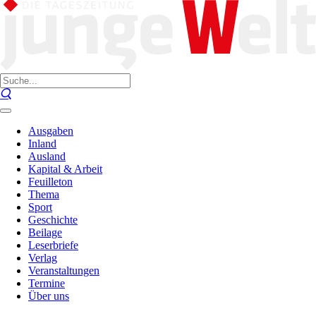
Ausgaben
Inland
Ausland
Kapital & Arbeit
Feuilleton
Thema
Sport
Geschichte
Beilage
Leserbriefe
Verlag
Veranstaltungen
Termine
Über uns