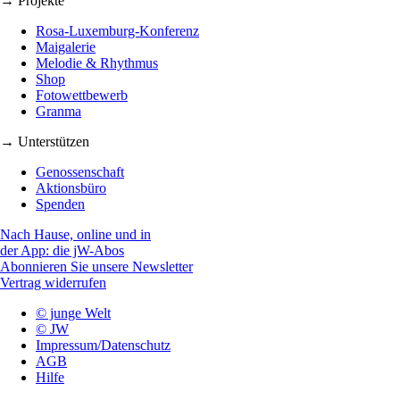
→ Projekte
Rosa-Luxemburg-Konferenz
Maigalerie
Melodie & Rhythmus
Shop
Fotowettbewerb
Granma
→ Unterstützen
Genossenschaft
Aktionsbüro
Spenden
Nach Hause, online und in
der App: die jW-Abos
Abonnieren Sie unsere Newsletter
Vertrag widerrufen
© junge Welt
© JW
Impressum/Datenschutz
AGB
Hilfe