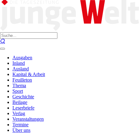
Ausgaben
Inland
Ausland
Kapital & Arbeit
Feuilleton
Thema
Sport
Geschichte
Beilage
Leserbriefe
Verlag
Veranstaltungen
Termine
Über uns