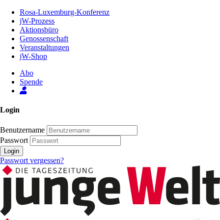
Zum
Rosa-Luxemburg-Konferenz
Inhalt
jW-Prozess
der
Aktionsbüro
Seite
Genossenschaft
Veranstaltungen
jW-Shop
Abo
Spende
Login
Benutzername
Passwort
Login
Passwort vergessen?