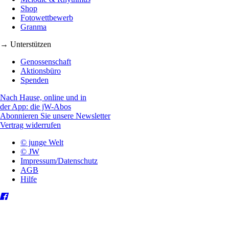
Shop
Fotowettbewerb
Granma
→ Unterstützen
Genossenschaft
Aktionsbüro
Spenden
Nach Hause, online und in
der App: die jW-Abos
Abonnieren Sie unsere Newsletter
Vertrag widerrufen
© junge Welt
© JW
Impressum/Datenschutz
AGB
Hilfe