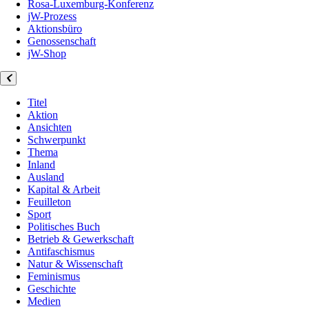
Rosa-Luxemburg-Konferenz
jW-Prozess
Aktionsbüro
Genossenschaft
jW-Shop
Titel
Aktion
Ansichten
Schwerpunkt
Thema
Inland
Ausland
Kapital & Arbeit
Feuilleton
Sport
Politisches Buch
Betrieb & Gewerkschaft
Antifaschismus
Natur & Wissenschaft
Feminismus
Geschichte
Medien