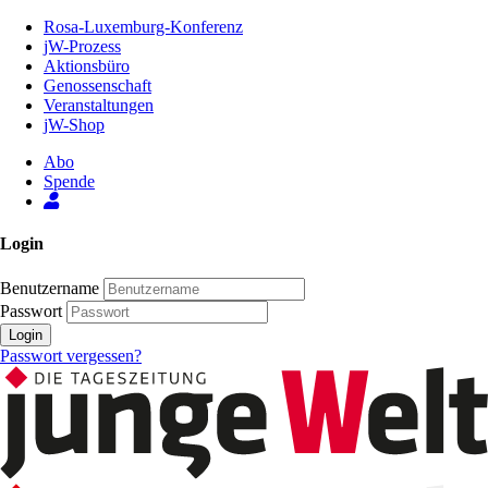
Zum
Rosa-Luxemburg-Konferenz
Inhalt
jW-Prozess
der
Aktionsbüro
Seite
Genossenschaft
Veranstaltungen
jW-Shop
Abo
Spende
Login
Benutzername
Passwort
Login
Passwort vergessen?