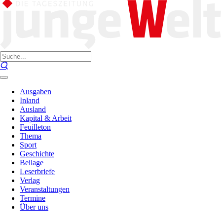
Ausgaben
Inland
Ausland
Kapital & Arbeit
Feuilleton
Thema
Sport
Geschichte
Beilage
Leserbriefe
Verlag
Veranstaltungen
Termine
Über uns