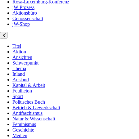
Rosa-Luxemburg-Konferenz
jW-Prozess
Aktionsbüro
Genossenschaft
jW-Shop
Titel
Aktion
Ansichten
Schwerpunkt
Thema
Inland
Ausland
Kapital & Arbeit
Feuilleton
Sport
Politisches Buch
Betrieb & Gewerkschaft
Antifaschismus
Natur & Wissenschaft
Feminismus
Geschichte
Medien