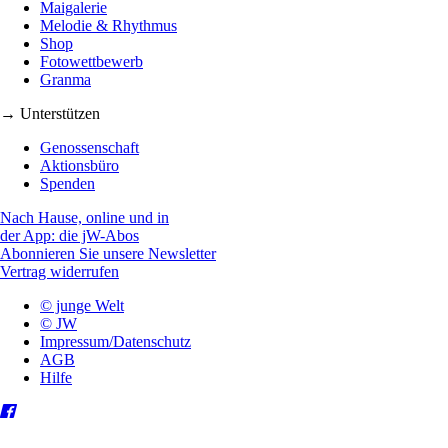
Maigalerie
Melodie & Rhythmus
Shop
Fotowettbewerb
Granma
→ Unterstützen
Genossenschaft
Aktionsbüro
Spenden
Nach Hause, online und in
der App: die jW-Abos
Abonnieren Sie unsere Newsletter
Vertrag widerrufen
© junge Welt
© JW
Impressum/Datenschutz
AGB
Hilfe