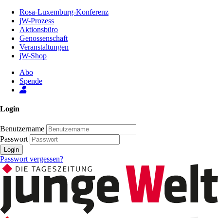
Zum
Rosa-Luxemburg-Konferenz
Inhalt
jW-Prozess
der
Aktionsbüro
Seite
Genossenschaft
Veranstaltungen
jW-Shop
Abo
Spende
Login
Benutzername
Passwort
Login
Passwort vergessen?