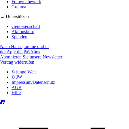
Fotowettbewerb
Granma
→ Unterstützen
Genossenschaft
Aktionsbüro
Spenden
Nach Hause, online und in
der App: die jW-Abos
Abonnieren Sie unsere Newsletter
Vertrag widerrufen
© junge Welt
© JW
Impressum/Datenschutz
AGB
Hilfe