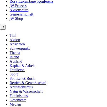
Rosa-Luxemburg-Konferenz
jW-Prozess
Aktionsbüro
Genossenschaft
jW-Shop
Titel
Aktion
Ansichten
Schwerpunkt
Thema
Inland
Ausland
Kapital & Arbeit
Feuilleton
Sport
Politisches Buch
Betrieb & Gewerkschaft
Antifaschismus
Natur & Wissenschaft
Feminismus
Geschichte
Medien