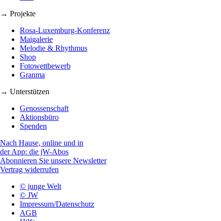
→ Projekte
Rosa-Luxemburg-Konferenz
Maigalerie
Melodie & Rhythmus
Shop
Fotowettbewerb
Granma
→ Unterstützen
Genossenschaft
Aktionsbüro
Spenden
Nach Hause, online und in
der App: die jW-Abos
Abonnieren Sie unsere Newsletter
Vertrag widerrufen
© junge Welt
© JW
Impressum/Datenschutz
AGB