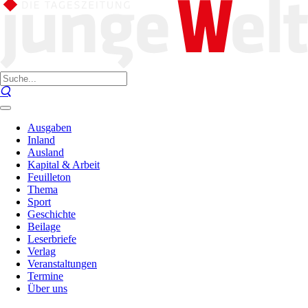
Ausgaben
Inland
Ausland
Kapital & Arbeit
Feuilleton
Thema
Sport
Geschichte
Beilage
Leserbriefe
Verlag
Veranstaltungen
Termine
Über uns