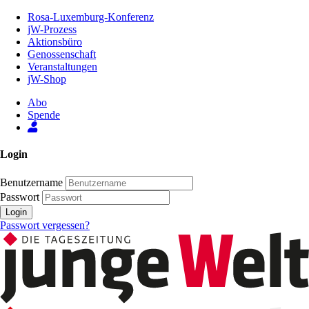
Zum
Rosa-Luxemburg-Konferenz
Inhalt
jW-Prozess
der
Aktionsbüro
Seite
Genossenschaft
Veranstaltungen
jW-Shop
Abo
Spende
Login
Benutzername
Passwort
Login
Passwort vergessen?