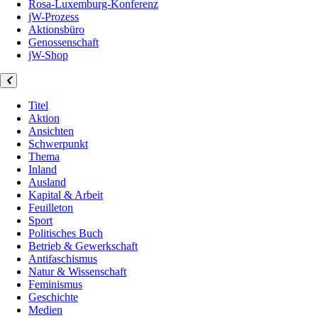
Rosa-Luxemburg-Konferenz
jW-Prozess
Aktionsbüro
Genossenschaft
jW-Shop
Titel
Aktion
Ansichten
Schwerpunkt
Thema
Inland
Ausland
Kapital & Arbeit
Feuilleton
Sport
Politisches Buch
Betrieb & Gewerkschaft
Antifaschismus
Natur & Wissenschaft
Feminismus
Geschichte
Medien