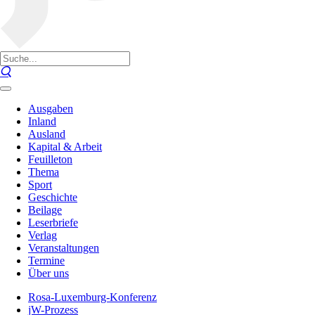
Ausgaben
Inland
Ausland
Kapital & Arbeit
Feuilleton
Thema
Sport
Geschichte
Beilage
Leserbriefe
Verlag
Veranstaltungen
Termine
Über uns
Rosa-Luxemburg-Konferenz
jW-Prozess