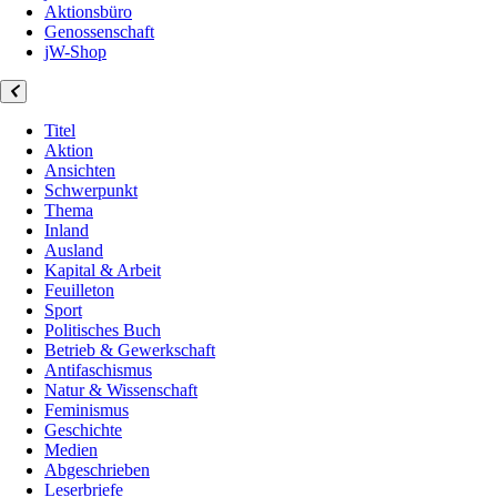
Aktionsbüro
Genossenschaft
jW-Shop
Titel
Aktion
Ansichten
Schwerpunkt
Thema
Inland
Ausland
Kapital & Arbeit
Feuilleton
Sport
Politisches Buch
Betrieb & Gewerkschaft
Antifaschismus
Natur & Wissenschaft
Feminismus
Geschichte
Medien
Abgeschrieben
Leserbriefe