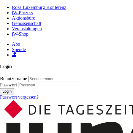
Zum
Rosa-Luxemburg-Konferenz
Inhalt
jW-Prozess
der
Aktionsbüro
Seite
Genossenschaft
Veranstaltungen
jW-Shop
Abo
Spende
Login
Benutzername
Passwort
Login
Passwort vergessen?