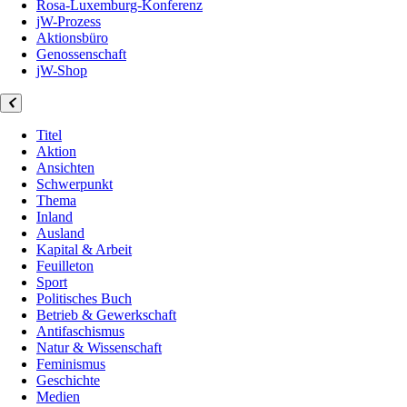
Rosa-Luxemburg-Konferenz
jW-Prozess
Aktionsbüro
Genossenschaft
jW-Shop
Titel
Aktion
Ansichten
Schwerpunkt
Thema
Inland
Ausland
Kapital & Arbeit
Feuilleton
Sport
Politisches Buch
Betrieb & Gewerkschaft
Antifaschismus
Natur & Wissenschaft
Feminismus
Geschichte
Medien