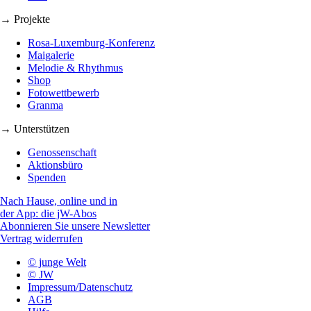
→ Projekte
Rosa-Luxemburg-Konferenz
Maigalerie
Melodie & Rhythmus
Shop
Fotowettbewerb
Granma
→ Unterstützen
Genossenschaft
Aktionsbüro
Spenden
Nach Hause, online und in
der App: die jW-Abos
Abonnieren Sie unsere Newsletter
Vertrag widerrufen
© junge Welt
© JW
Impressum/Datenschutz
AGB