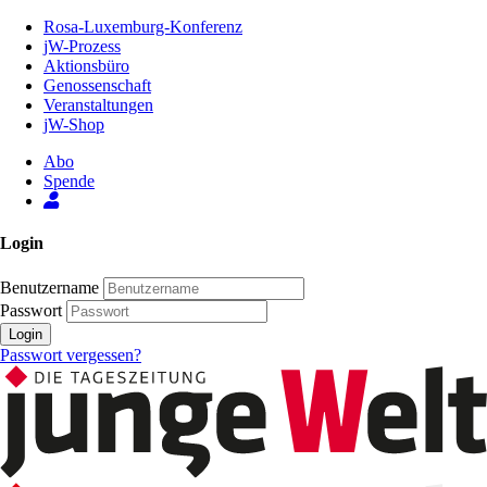
Zum
Rosa-Luxemburg-Konferenz
Inhalt
jW-Prozess
der
Aktionsbüro
Seite
Genossenschaft
Veranstaltungen
jW-Shop
Abo
Spende
Login
Benutzername
Passwort
Login
Passwort vergessen?