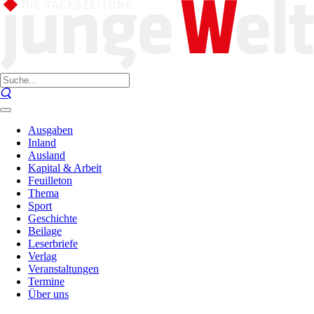
Ausgaben
Inland
Ausland
Kapital & Arbeit
Feuilleton
Thema
Sport
Geschichte
Beilage
Leserbriefe
Verlag
Veranstaltungen
Termine
Über uns