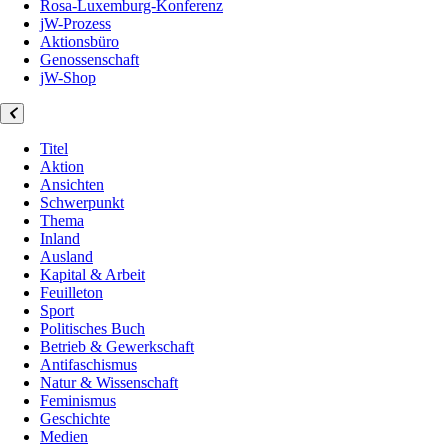
Rosa-Luxemburg-Konferenz
jW-Prozess
Aktionsbüro
Genossenschaft
jW-Shop
Titel
Aktion
Ansichten
Schwerpunkt
Thema
Inland
Ausland
Kapital & Arbeit
Feuilleton
Sport
Politisches Buch
Betrieb & Gewerkschaft
Antifaschismus
Natur & Wissenschaft
Feminismus
Geschichte
Medien