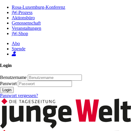
Zum
Rosa-Luxemburg-Konferenz
Inhalt
jW-Prozess
der
Aktionsbüro
Seite
Genossenschaft
Veranstaltungen
jW-Shop
Abo
Spende
Login
Benutzername
Passwort
Login
Passwort vergessen?