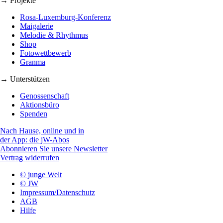
→ Projekte
Rosa-Luxemburg-Konferenz
Maigalerie
Melodie & Rhythmus
Shop
Fotowettbewerb
Granma
→ Unterstützen
Genossenschaft
Aktionsbüro
Spenden
Nach Hause, online und in
der App: die jW-Abos
Abonnieren Sie unsere Newsletter
Vertrag widerrufen
© junge Welt
© JW
Impressum/Datenschutz
AGB
Hilfe