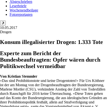
Abgeschrieben
Leserbriefe
Wochenendbeilage
Fotoreportagen
10.05.2017
Drogen
Konsum illegalisierter Drogen: 1.333 Tote
Experte zum Bericht der
Bundesbeauftragten: Opfer wären durch
Politikwechsel vermeidbar
Von
Kristian Stemmler
»Das sind Prohibitionstote und keine Drogentoten!« Für Urs Köthner
ist der am Montag von der Drogenbeauftragten der Bundesregierung,
Marlene Mortler (CSU), verkündete Anstieg der Zahl von Todesfällen
durch Rauschgift für 2016 keine Überraschung. »Diese Toten gehen
auf das Konto der Bundesregierung, die aus ideologischen Gründen an
ihrer Prohibitionspolitik festhält, allein auf Strafverfolgung und
Verteufelung setzt«, sagte das Vorstandsmitglied von Akzept e. V.,