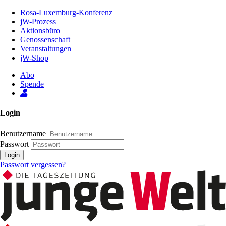
Zum
Rosa-Luxemburg-Konferenz
Inhalt
jW-Prozess
der
Aktionsbüro
Seite
Genossenschaft
Veranstaltungen
jW-Shop
Abo
Spende
Login
Benutzername
Passwort
Login
Passwort vergessen?