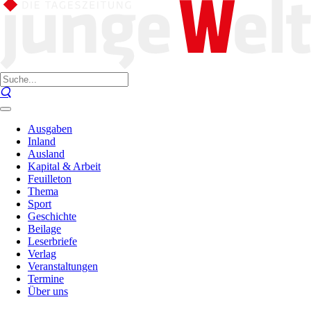
Ausgaben
Inland
Ausland
Kapital & Arbeit
Feuilleton
Thema
Sport
Geschichte
Beilage
Leserbriefe
Verlag
Veranstaltungen
Termine
Über uns