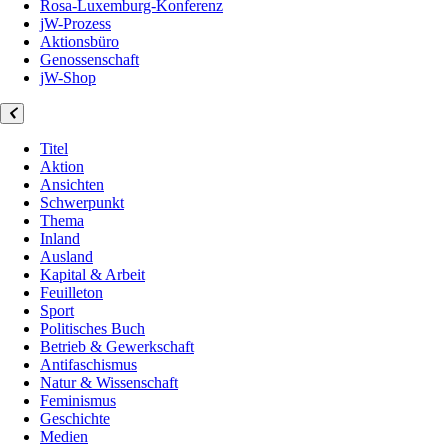
Rosa-Luxemburg-Konferenz
jW-Prozess
Aktionsbüro
Genossenschaft
jW-Shop
Titel
Aktion
Ansichten
Schwerpunkt
Thema
Inland
Ausland
Kapital & Arbeit
Feuilleton
Sport
Politisches Buch
Betrieb & Gewerkschaft
Antifaschismus
Natur & Wissenschaft
Feminismus
Geschichte
Medien