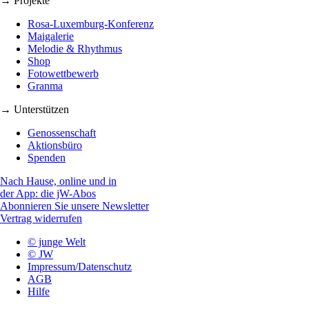
→ Projekte
Rosa-Luxemburg-Konferenz
Maigalerie
Melodie & Rhythmus
Shop
Fotowettbewerb
Granma
→ Unterstützen
Genossenschaft
Aktionsbüro
Spenden
Nach Hause, online und in
der App: die jW-Abos
Abonnieren Sie unsere Newsletter
Vertrag widerrufen
© junge Welt
© JW
Impressum/Datenschutz
AGB
Hilfe