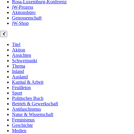
Rosa-Luxemburg-Konferenz
jW-Prozess
Aktionsbüro
Genossenschaft
jW-Shop
Titel
Aktion
Ansichten
Schwerpunkt
Thema
Inland
Ausland
Kapital & Arbeit
Feuilleton
Sport
Politisches Buch
Betrieb & Gewerkschaft
Antifaschismus
Natur & Wissenschaft
Feminismus
Geschichte
Medien