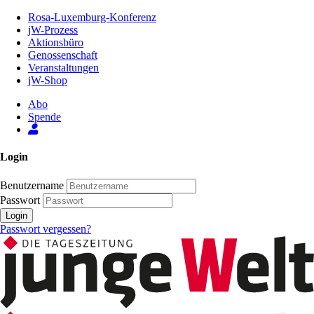
Zum
Rosa-Luxemburg-Konferenz
Inhalt
jW-Prozess
der
Aktionsbüro
Seite
Genossenschaft
Veranstaltungen
jW-Shop
Abo
Spende
Login
Benutzername
Passwort
Login
Passwort vergessen?