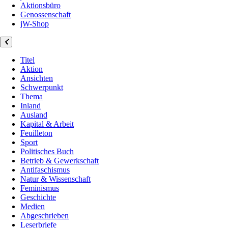
Aktionsbüro
Genossenschaft
jW-Shop
Titel
Aktion
Ansichten
Schwerpunkt
Thema
Inland
Ausland
Kapital & Arbeit
Feuilleton
Sport
Politisches Buch
Betrieb & Gewerkschaft
Antifaschismus
Natur & Wissenschaft
Feminismus
Geschichte
Medien
Abgeschrieben
Leserbriefe