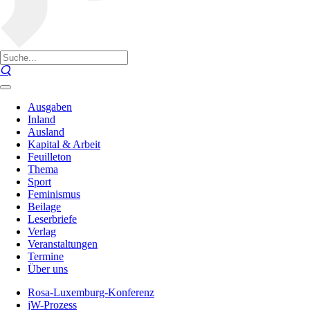
Ausgaben
Inland
Ausland
Kapital & Arbeit
Feuilleton
Thema
Sport
Feminismus
Beilage
Leserbriefe
Verlag
Veranstaltungen
Termine
Über uns
Rosa-Luxemburg-Konferenz
jW-Prozess