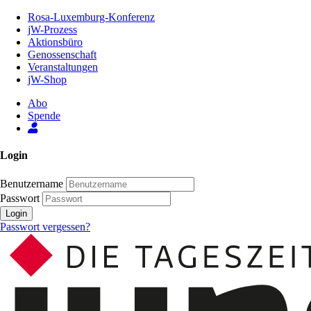
Zum
Rosa-Luxemburg-Konferenz
Inhalt
jW-Prozess
der
Aktionsbüro
Seite
Genossenschaft
Veranstaltungen
jW-Shop
Abo
Spende
Login
Benutzername
Passwort
Login
Passwort vergessen?