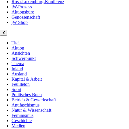
Rosa-Luxemburg-Konferenz
jW-Prozess
Aktionsbüro
Genossenschaft
jW-Shop
Titel
Aktion
Ansichten
Schwerpunkt
Thema
Inland
Ausland
Kapital & Arbeit
Feuilleton
Sport
Politisches Buch
Betrieb & Gewerkschaft
Antifaschismus
Natur & Wissenschaft
Feminismus
Geschichte
Medien