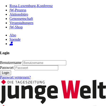
Zum
Rosa-Luxemburg-Konferenz
Inhalt
jW-Prozess
der
Aktionsbüro
Seite
Genossenschaft
Veranstaltungen
jW-Shop
Abo
Spende
Login
Benutzername
Passwort
Login
Passwort vergessen?