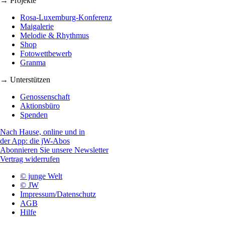
→ Projekte
Rosa-Luxemburg-Konferenz
Maigalerie
Melodie & Rhythmus
Shop
Fotowettbewerb
Granma
→ Unterstützen
Genossenschaft
Aktionsbüro
Spenden
Nach Hause, online und in
der App: die jW-Abos
Abonnieren Sie unsere Newsletter
Vertrag widerrufen
© junge Welt
© JW
Impressum/Datenschutz
AGB
Hilfe