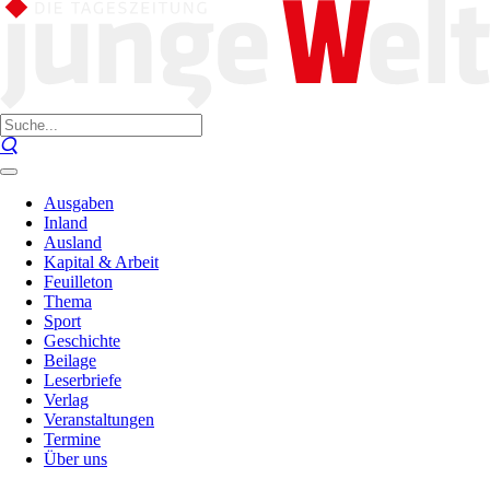
Ausgaben
Inland
Ausland
Kapital & Arbeit
Feuilleton
Thema
Sport
Geschichte
Beilage
Leserbriefe
Verlag
Veranstaltungen
Termine
Über uns