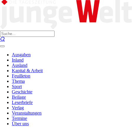
Ausgaben
Inland
Ausland
Kapital & Arbeit
Feuilleton
Thema
Sport
Geschichte
Beilage
Leserbriefe
Verlag
Veranstaltungen
Termine
Über uns