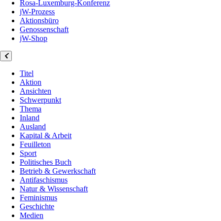
Rosa-Luxemburg-Konferenz
jW-Prozess
Aktionsbüro
Genossenschaft
jW-Shop
Titel
Aktion
Ansichten
Schwerpunkt
Thema
Inland
Ausland
Kapital & Arbeit
Feuilleton
Sport
Politisches Buch
Betrieb & Gewerkschaft
Antifaschismus
Natur & Wissenschaft
Feminismus
Geschichte
Medien