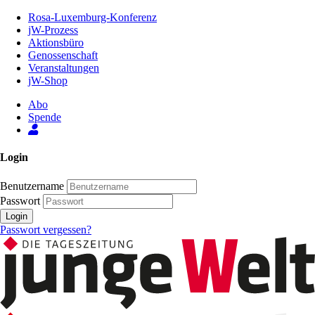
Zum
Rosa-Luxemburg-Konferenz
Inhalt
jW-Prozess
der
Aktionsbüro
Seite
Genossenschaft
Veranstaltungen
jW-Shop
Abo
Spende
Login
Benutzername
Passwort
Login
Passwort vergessen?