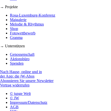
→ Projekte
Rosa-Luxemburg-Konferenz
Maigalerie
Melodie & Rhythmus
Shop
Fotowettbewerb
Granma
→ Unterstützen
Genossenschaft
Aktionsbüro
Spenden
Nach Hause, online und in
der App: die jW-Abos
Abonnieren Sie unsere Newsletter
Vertrag widerrufen
© junge Welt
© JW
Impressum/Datenschutz
AGB