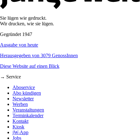
Sie lügen wie gedruckt.
Wir drucken, wie sie lügen.
Gegründet 1947
Ausgabe von heute
Herausgegeben von 3079 GenossInnen
Diese Website auf einen Blick
→ Service
Aboservice
Abo kündigen
Newsletter
Werben
Veranstaltungen
Terminkalender
Kontakt
Kiosk
jW-App
Jobs