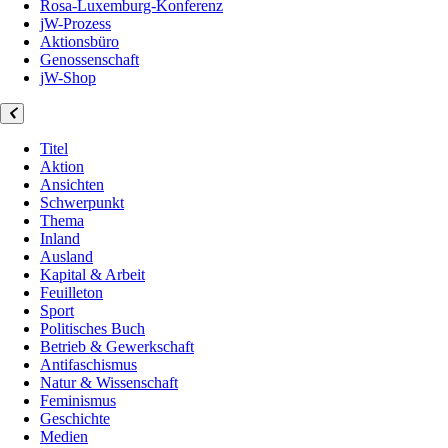
Rosa-Luxemburg-Konferenz
jW-Prozess
Aktionsbüro
Genossenschaft
jW-Shop
Titel
Aktion
Ansichten
Schwerpunkt
Thema
Inland
Ausland
Kapital & Arbeit
Feuilleton
Sport
Politisches Buch
Betrieb & Gewerkschaft
Antifaschismus
Natur & Wissenschaft
Feminismus
Geschichte
Medien