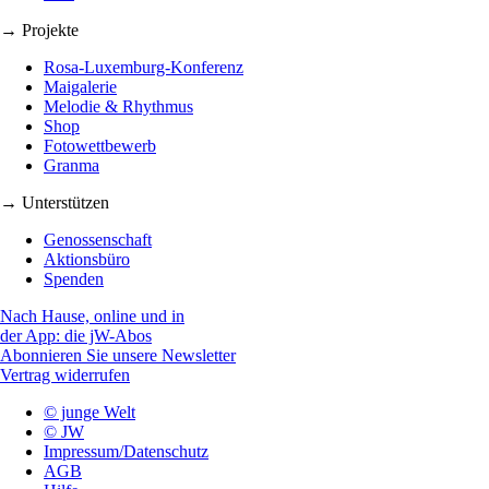
→ Projekte
Rosa-Luxemburg-Konferenz
Maigalerie
Melodie & Rhythmus
Shop
Fotowettbewerb
Granma
→ Unterstützen
Genossenschaft
Aktionsbüro
Spenden
Nach Hause, online und in
der App: die jW-Abos
Abonnieren Sie unsere Newsletter
Vertrag widerrufen
© junge Welt
© JW
Impressum/Datenschutz
AGB