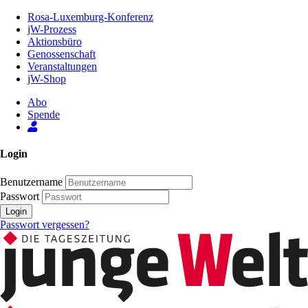
Zum
Rosa-Luxemburg-Konferenz
Inhalt
jW-Prozess
der
Aktionsbüro
Seite
Genossenschaft
Veranstaltungen
jW-Shop
Abo
Spende
Login
Benutzername
Passwort
Login
Passwort vergessen?