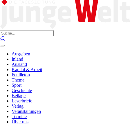
Ausgaben
Inland
Ausland
Kapital & Arbeit
Feuilleton
Thema
Sport
Geschichte
Beilage
Leserbriefe
Verlag
Veranstaltungen
Termine
Über uns