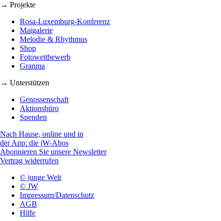
→ Projekte
Rosa-Luxemburg-Konferenz
Maigalerie
Melodie & Rhythmus
Shop
Fotowettbewerb
Granma
→ Unterstützen
Genossenschaft
Aktionsbüro
Spenden
Nach Hause, online und in
der App: die jW-Abos
Abonnieren Sie unsere Newsletter
Vertrag widerrufen
© junge Welt
© JW
Impressum/Datenschutz
AGB
Hilfe