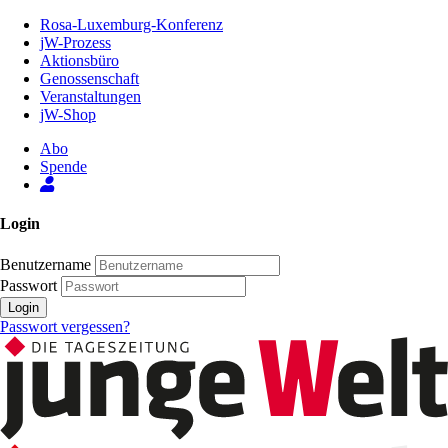
Zum
Rosa-Luxemburg-Konferenz
Inhalt
jW-Prozess
der
Aktionsbüro
Seite
Genossenschaft
Veranstaltungen
jW-Shop
Abo
Spende
Login
Benutzername
Passwort
Login
Passwort vergessen?