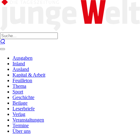
Ausgaben
Inland
Ausland
Kapital & Arbeit
Feuilleton
Thema
Sport
Geschichte
Beilage
Leserbriefe
Verlag
Veranstaltungen
Termine
Über uns