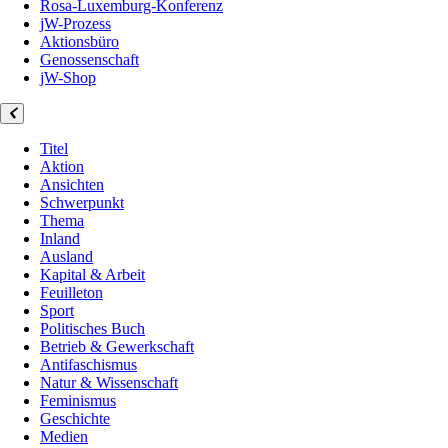
Rosa-Luxemburg-Konferenz
jW-Prozess
Aktionsbüro
Genossenschaft
jW-Shop
Titel
Aktion
Ansichten
Schwerpunkt
Thema
Inland
Ausland
Kapital & Arbeit
Feuilleton
Sport
Politisches Buch
Betrieb & Gewerkschaft
Antifaschismus
Natur & Wissenschaft
Feminismus
Geschichte
Medien