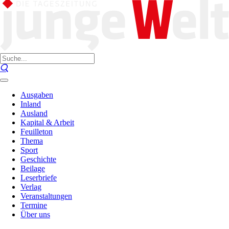
Ausgaben
Inland
Ausland
Kapital & Arbeit
Feuilleton
Thema
Sport
Geschichte
Beilage
Leserbriefe
Verlag
Veranstaltungen
Termine
Über uns