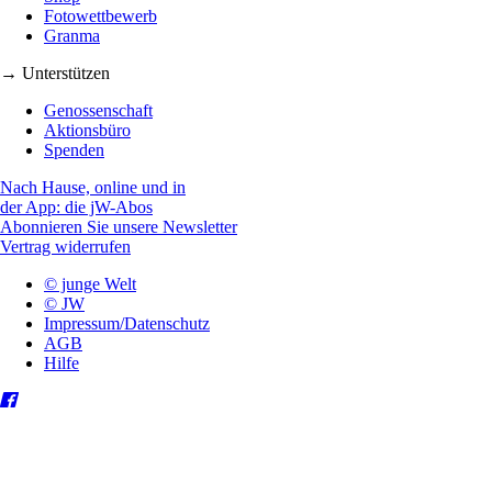
Fotowettbewerb
Granma
→ Unterstützen
Genossenschaft
Aktionsbüro
Spenden
Nach Hause, online und in
der App: die jW-Abos
Abonnieren Sie unsere Newsletter
Vertrag widerrufen
© junge Welt
© JW
Impressum/Datenschutz
AGB
Hilfe