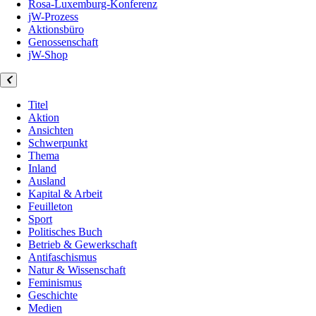
Rosa-Luxemburg-Konferenz
jW-Prozess
Aktionsbüro
Genossenschaft
jW-Shop
Titel
Aktion
Ansichten
Schwerpunkt
Thema
Inland
Ausland
Kapital & Arbeit
Feuilleton
Sport
Politisches Buch
Betrieb & Gewerkschaft
Antifaschismus
Natur & Wissenschaft
Feminismus
Geschichte
Medien