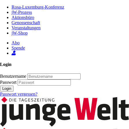
Zum
Rosa-Luxemburg-Konferenz
Inhalt
jW-Prozess
der
Aktionsbüro
Seite
Genossenschaft
Veranstaltungen
jW-Shop
Abo
Spende
Login
Benutzername
Passwort
Login
Passwort vergessen?