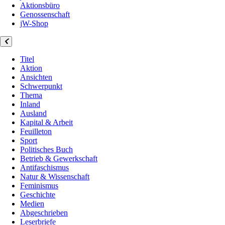
Aktionsbüro
Genossenschaft
jW-Shop
Titel
Aktion
Ansichten
Schwerpunkt
Thema
Inland
Ausland
Kapital & Arbeit
Feuilleton
Sport
Politisches Buch
Betrieb & Gewerkschaft
Antifaschismus
Natur & Wissenschaft
Feminismus
Geschichte
Medien
Abgeschrieben
Leserbriefe