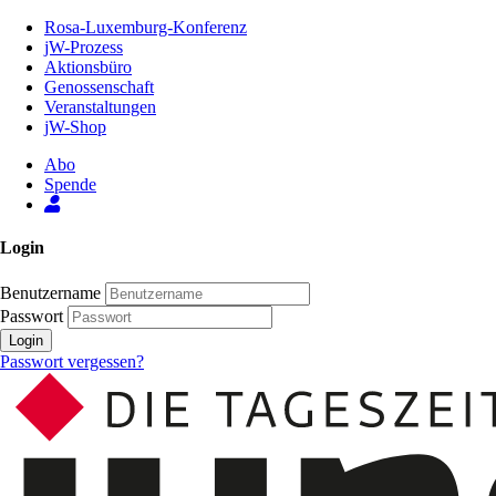
Zum
Rosa-Luxemburg-Konferenz
Inhalt
jW-Prozess
der
Aktionsbüro
Seite
Genossenschaft
Veranstaltungen
jW-Shop
Abo
Spende
Login
Benutzername
Passwort
Login
Passwort vergessen?