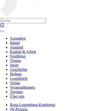
Ausgaben
Inland
Ausland
Kapital & Arbeit
Feuilleton
Thema
Sport
Geschichte
Beilage
Leserbriefe
Verlag
Veranstaltungen
Termine
Über uns
Rosa-Luxemburg-Konferenz
jW-Prozess