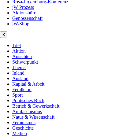
Rosa-Luxemburg-Konferenz
jW-Prozess
Aktionsbüro
Genossenschaft
jW-Shop
Titel
Aktion
Ansichten
Schwerpunkt
Thema
Inland
Ausland
Kapital & Arbeit
Feuilleton
Sport
Politisches Buch
Betrieb & Gewerkschaft
Antifaschismus
Natur & Wissenschaft
Feminismus
Geschichte
Medien