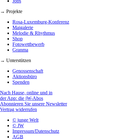
Jobs
→ Projekte
Rosa-Luxemburg-Konferenz
Maigalerie
Melodie & Rhythmus
Shop
Fotowettbewerb
Granma
→ Unterstützen
Genossenschaft
Aktionsbüro
Spenden
Nach Hause, online und in
der App: die jW-Abos
Abonnieren Sie unsere Newsletter
Vertrag widerrufen
© junge Welt
© JW
Impressum/Datenschutz
AGB