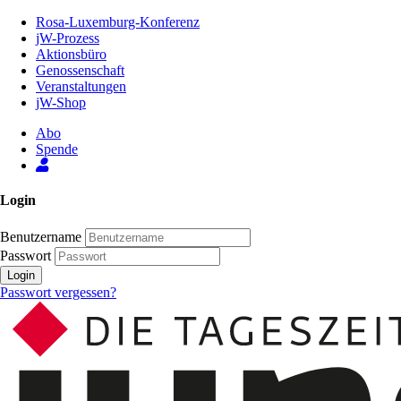
Zum
Rosa-Luxemburg-Konferenz
Inhalt
jW-Prozess
der
Aktionsbüro
Seite
Genossenschaft
Veranstaltungen
jW-Shop
Abo
Spende
Login
Benutzername
Passwort
Login
Passwort vergessen?