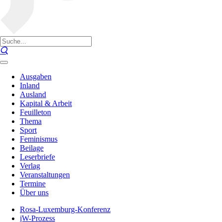
Ausgaben
Inland
Ausland
Kapital & Arbeit
Feuilleton
Thema
Sport
Feminismus
Beilage
Leserbriefe
Verlag
Veranstaltungen
Termine
Über uns
Rosa-Luxemburg-Konferenz
jW-Prozess