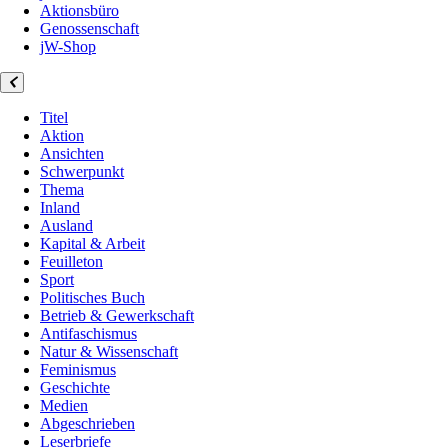
Aktionsbüro
Genossenschaft
jW-Shop
Titel
Aktion
Ansichten
Schwerpunkt
Thema
Inland
Ausland
Kapital & Arbeit
Feuilleton
Sport
Politisches Buch
Betrieb & Gewerkschaft
Antifaschismus
Natur & Wissenschaft
Feminismus
Geschichte
Medien
Abgeschrieben
Leserbriefe