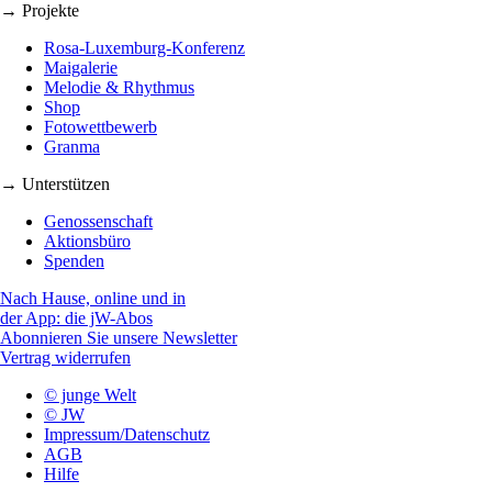
→ Projekte
Rosa-Luxemburg-Konferenz
Maigalerie
Melodie & Rhythmus
Shop
Fotowettbewerb
Granma
→ Unterstützen
Genossenschaft
Aktionsbüro
Spenden
Nach Hause, online und in
der App: die jW-Abos
Abonnieren Sie unsere Newsletter
Vertrag widerrufen
© junge Welt
© JW
Impressum/Datenschutz
AGB
Hilfe