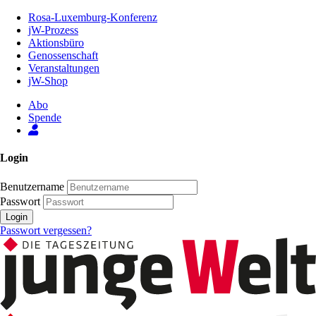
Zum
Rosa-Luxemburg-Konferenz
Inhalt
jW-Prozess
der
Aktionsbüro
Seite
Genossenschaft
Veranstaltungen
jW-Shop
Abo
Spende
Login
Benutzername
Passwort
Login
Passwort vergessen?