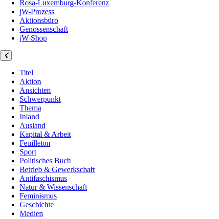
Rosa-Luxemburg-Konferenz
jW-Prozess
Aktionsbüro
Genossenschaft
jW-Shop
Titel
Aktion
Ansichten
Schwerpunkt
Thema
Inland
Ausland
Kapital & Arbeit
Feuilleton
Sport
Politisches Buch
Betrieb & Gewerkschaft
Antifaschismus
Natur & Wissenschaft
Feminismus
Geschichte
Medien