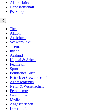
Aktionsbüro
Genossenschaft
jW-Shop
Titel
Aktion
Ansichten
Schwerpunkt
Thema
Inland
Ausland
Kapital & Arbeit
Feuilleton
Sport
Politisches Buch
Betrieb & Gewerkschaft
Antifaschismus
Natur & Wissenschaft
Feminismus
Geschichte
Medien
Abgeschrieben
Leserbriefe