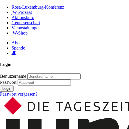
Zum
Rosa-Luxemburg-Konferenz
Inhalt
jW-Prozess
der
Aktionsbüro
Seite
Genossenschaft
Veranstaltungen
jW-Shop
Abo
Spende
Login
Benutzername
Passwort
Login
Passwort vergessen?