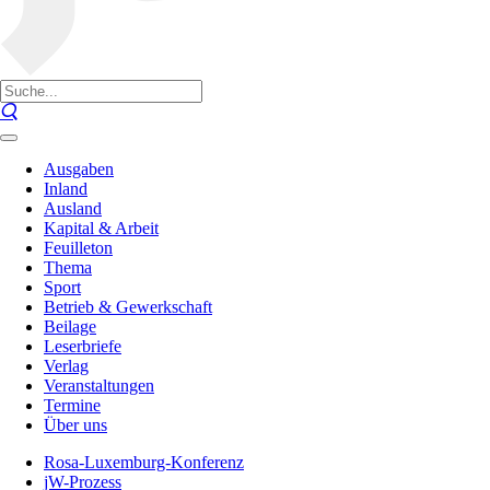
Ausgaben
Inland
Ausland
Kapital & Arbeit
Feuilleton
Thema
Sport
Betrieb & Gewerkschaft
Beilage
Leserbriefe
Verlag
Veranstaltungen
Termine
Über uns
Rosa-Luxemburg-Konferenz
jW-Prozess