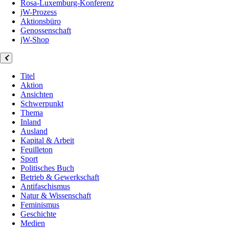
Rosa-Luxemburg-Konferenz
jW-Prozess
Aktionsbüro
Genossenschaft
jW-Shop
Titel
Aktion
Ansichten
Schwerpunkt
Thema
Inland
Ausland
Kapital & Arbeit
Feuilleton
Sport
Politisches Buch
Betrieb & Gewerkschaft
Antifaschismus
Natur & Wissenschaft
Feminismus
Geschichte
Medien