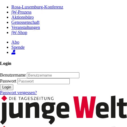
Zum
Rosa-Luxemburg-Konferenz
Inhalt
jW-Prozess
der
Aktionsbüro
Seite
Genossenschaft
Veranstaltungen
jW-Shop
Abo
Spende
Login
Benutzername
Passwort
Login
Passwort vergessen?