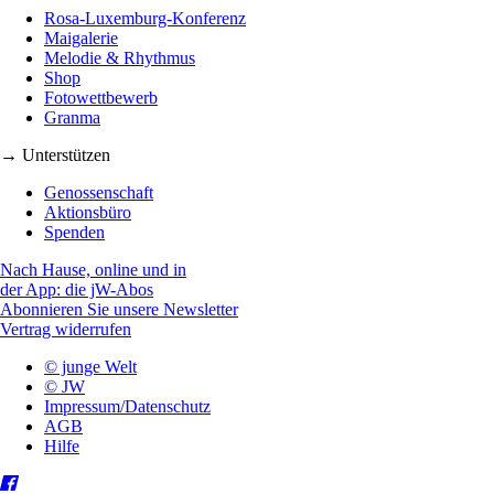
Rosa-Luxemburg-Konferenz
Maigalerie
Melodie & Rhythmus
Shop
Fotowettbewerb
Granma
→ Unterstützen
Genossenschaft
Aktionsbüro
Spenden
Nach Hause, online und in
der App: die jW-Abos
Abonnieren Sie unsere Newsletter
Vertrag widerrufen
© junge Welt
© JW
Impressum/Datenschutz
AGB
Hilfe