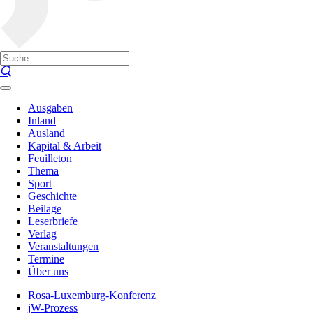
Ausgaben
Inland
Ausland
Kapital & Arbeit
Feuilleton
Thema
Sport
Geschichte
Beilage
Leserbriefe
Verlag
Veranstaltungen
Termine
Über uns
Rosa-Luxemburg-Konferenz
jW-Prozess