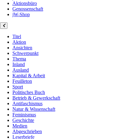
Aktionsbüro
Genossenschaft
jW-Shop
Titel
Aktion
Ansichten
Schwerpunkt
Thema
Inland
Ausland
Kapital & Arbeit
Feuilleton
Sport
Politisches Buch
Betrieb & Gewerkschaft
Antifaschismus
Natur & Wissenschaft
Feminismus
Geschichte
Medien
Abgeschrieben
Leserbriefe