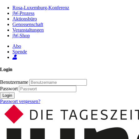
Zum
Rosa-Luxemburg-Konferenz
Inhalt
jW-Prozess
der
Aktionsbüro
Seite
Genossenschaft
Veranstaltungen
jW-Shop
Abo
Spende
Login
Benutzername
Passwort
Login
Passwort vergessen?