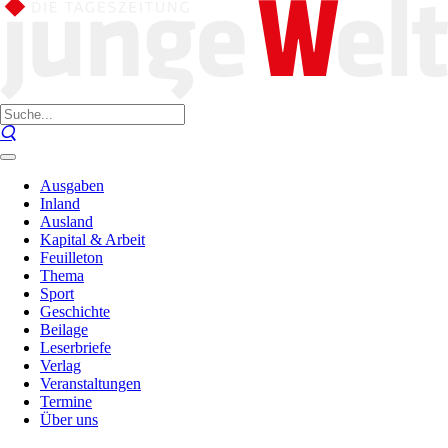
Ausgaben
Inland
Ausland
Kapital & Arbeit
Feuilleton
Thema
Sport
Geschichte
Beilage
Leserbriefe
Verlag
Veranstaltungen
Termine
Über uns