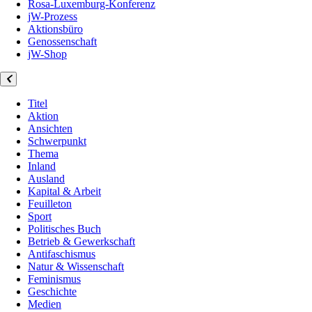
Rosa-Luxemburg-Konferenz
jW-Prozess
Aktionsbüro
Genossenschaft
jW-Shop
Titel
Aktion
Ansichten
Schwerpunkt
Thema
Inland
Ausland
Kapital & Arbeit
Feuilleton
Sport
Politisches Buch
Betrieb & Gewerkschaft
Antifaschismus
Natur & Wissenschaft
Feminismus
Geschichte
Medien