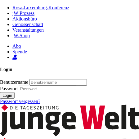
Zum
Rosa-Luxemburg-Konferenz
Inhalt
jW-Prozess
der
Aktionsbüro
Seite
Genossenschaft
Veranstaltungen
jW-Shop
Abo
Spende
Login
Benutzername
Passwort
Login
Passwort vergessen?