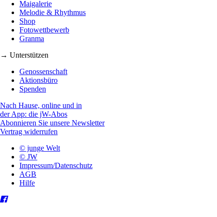
Maigalerie
Melodie & Rhythmus
Shop
Fotowettbewerb
Granma
→ Unterstützen
Genossenschaft
Aktionsbüro
Spenden
Nach Hause, online und in
der App: die jW-Abos
Abonnieren Sie unsere Newsletter
Vertrag widerrufen
© junge Welt
© JW
Impressum/Datenschutz
AGB
Hilfe