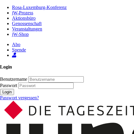
Zum
Rosa-Luxemburg-Konferenz
Inhalt
jW-Prozess
der
Aktionsbüro
Seite
Genossenschaft
Veranstaltungen
jW-Shop
Abo
Spende
Login
Benutzername
Passwort
Login
Passwort vergessen?