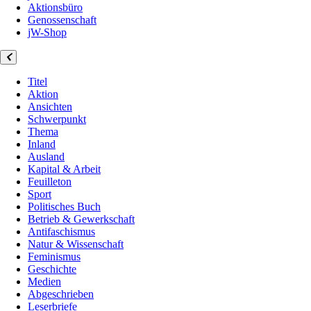
Aktionsbüro
Genossenschaft
jW-Shop
Titel
Aktion
Ansichten
Schwerpunkt
Thema
Inland
Ausland
Kapital & Arbeit
Feuilleton
Sport
Politisches Buch
Betrieb & Gewerkschaft
Antifaschismus
Natur & Wissenschaft
Feminismus
Geschichte
Medien
Abgeschrieben
Leserbriefe