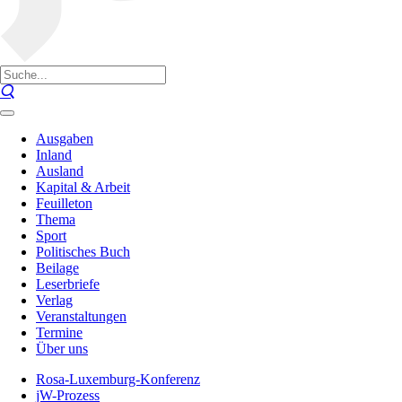
Ausgaben
Inland
Ausland
Kapital & Arbeit
Feuilleton
Thema
Sport
Politisches Buch
Beilage
Leserbriefe
Verlag
Veranstaltungen
Termine
Über uns
Rosa-Luxemburg-Konferenz
jW-Prozess