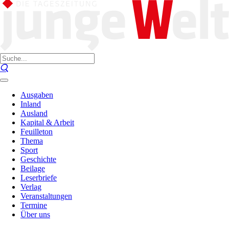
Ausgaben
Inland
Ausland
Kapital & Arbeit
Feuilleton
Thema
Sport
Geschichte
Beilage
Leserbriefe
Verlag
Veranstaltungen
Termine
Über uns