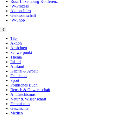
Rosa-Luxemburg-Konferenz
jW-Prozess
Aktionsbüro
Genossenschaft
jW-Shop
Titel
Aktion
Ansichten
Schwerpunkt
Thema
Inland
Ausland
Kapital & Arbeit
Feuilleton
Sport
Politisches Buch
Betrieb & Gewerkschaft
Antifaschismus
Natur & Wissenschaft
Feminismus
Geschichte
Medien