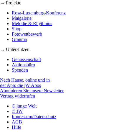
→ Projekte
Rosa-Luxemburg-Konferenz
Maigalerie
Melodie & Rhythmus
Shop
Fotowettbewerb
Granma
→ Unterstützen
Genossenschaft
Aktionsbüro
Spenden
Nach Hause, online und in
der App: die jW-Abos
Abonnieren Sie unsere Newsletter
Vertrag widerrufen
© junge Welt
© JW
Impressum/Datenschutz
AGB
Hilfe