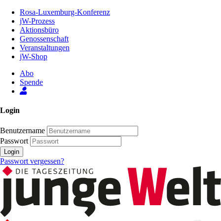
Zum
Rosa-Luxemburg-Konferenz
Inhalt
jW-Prozess
der
Aktionsbüro
Seite
Genossenschaft
Veranstaltungen
jW-Shop
Abo
Spende
Login
Benutzername
Passwort
Login
Passwort vergessen?