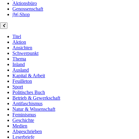
Aktionsbüro
Genossenschaft
jW-Shop
Titel
Aktion
Ansichten
Schwerpunkt
Thema
Inland
Ausland
Kapital & Arbeit
Feuilleton
Sport
Politisches Buch
Betrieb & Gewerkschaft
Antifaschismus
Natur & Wissenschaft
Feminismus
Geschichte
Medien
Abgeschrieben
Leserbriefe