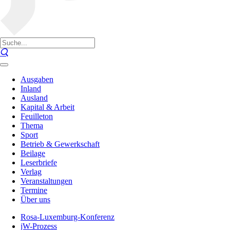
Ausgaben
Inland
Ausland
Kapital & Arbeit
Feuilleton
Thema
Sport
Betrieb & Gewerkschaft
Beilage
Leserbriefe
Verlag
Veranstaltungen
Termine
Über uns
Rosa-Luxemburg-Konferenz
jW-Prozess