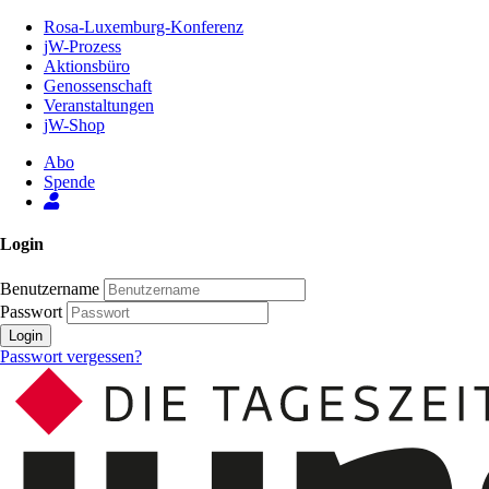
Zum
Rosa-Luxemburg-Konferenz
Inhalt
jW-Prozess
der
Aktionsbüro
Seite
Genossenschaft
Veranstaltungen
jW-Shop
Abo
Spende
Login
Benutzername
Passwort
Login
Passwort vergessen?