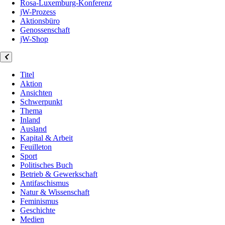
Rosa-Luxemburg-Konferenz
jW-Prozess
Aktionsbüro
Genossenschaft
jW-Shop
Titel
Aktion
Ansichten
Schwerpunkt
Thema
Inland
Ausland
Kapital & Arbeit
Feuilleton
Sport
Politisches Buch
Betrieb & Gewerkschaft
Antifaschismus
Natur & Wissenschaft
Feminismus
Geschichte
Medien