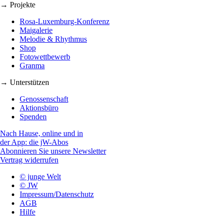
→ Projekte
Rosa-Luxemburg-Konferenz
Maigalerie
Melodie & Rhythmus
Shop
Fotowettbewerb
Granma
→ Unterstützen
Genossenschaft
Aktionsbüro
Spenden
Nach Hause, online und in
der App: die jW-Abos
Abonnieren Sie unsere Newsletter
Vertrag widerrufen
© junge Welt
© JW
Impressum/Datenschutz
AGB
Hilfe