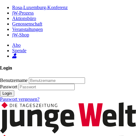
Zum
Rosa-Luxemburg-Konferenz
Inhalt
jW-Prozess
der
Aktionsbüro
Seite
Genossenschaft
Veranstaltungen
jW-Shop
Abo
Spende
Login
Benutzername
Passwort
Login
Passwort vergessen?