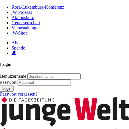
Zum
Rosa-Luxemburg-Konferenz
Inhalt
jW-Prozess
der
Aktionsbüro
Seite
Genossenschaft
Veranstaltungen
jW-Shop
Abo
Spende
Login
Benutzername
Passwort
Login
Passwort vergessen?