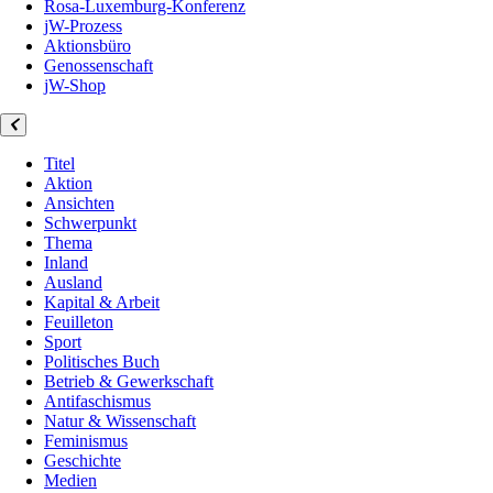
Rosa-Luxemburg-Konferenz
jW-Prozess
Aktionsbüro
Genossenschaft
jW-Shop
Titel
Aktion
Ansichten
Schwerpunkt
Thema
Inland
Ausland
Kapital & Arbeit
Feuilleton
Sport
Politisches Buch
Betrieb & Gewerkschaft
Antifaschismus
Natur & Wissenschaft
Feminismus
Geschichte
Medien